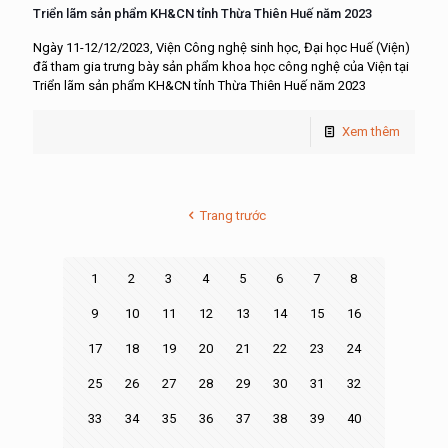
Triển lãm sản phẩm KH&CN tỉnh Thừa Thiên Huế năm 2023
Ngày 11-12/12/2023, Viện Công nghệ sinh học, Đại học Huế (Viện)
đã tham gia trưng bày sản phẩm khoa học công nghệ của Viện tại
Triển lãm sản phẩm KH&CN tỉnh Thừa Thiên Huế năm 2023
Xem thêm
Trang trước
1
2
3
4
5
6
7
8
9
10
11
12
13
14
15
16
17
18
19
20
21
22
23
24
25
26
27
28
29
30
31
32
33
34
35
36
37
38
39
40