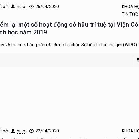
ết bởi
huib
-
26/04/2020
KHOA H
TIN TỨC
iểm lại một số hoạt động sở hữu trí tuệ tại Viện C
inh học năm 2019
ày 26 tháng 4 hằng năm đã được Tổ chức Sở hữu trí tuệ thế giới (WIPO) 
ết bởi
huib
-
22/04/2020
KHOA H