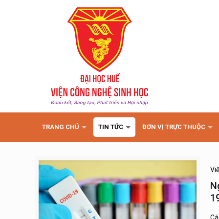
TRANG CHỦ
TIN TỨC
ĐƠN VỊ TRỰC THUỘC
Vi
N
1
Cá