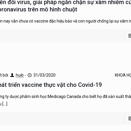
iến đổi virus, giải pháp ngăn chặn sự xâm nhiễm c
oronavirus trên mô hình chuột
ện nay vẫn chưa có vaccine đặc hiệu bảo vệ con người chống lại sự xâm
ết bởi
huib
-
31/03/2020
KHOA H
hát triển vaccine thực vật cho Covid-19
ng ty dược phẩm sinh học Medicago Canada cho biết họ đã sản xuất th
u
[…]