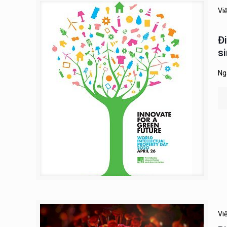
Vi
Đ
s
Ng
Vi