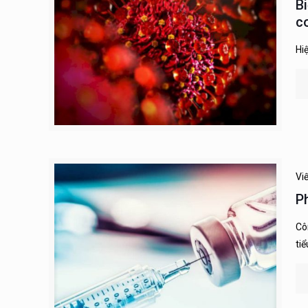
B
c
Hi
Vi
P
Cô
tiể