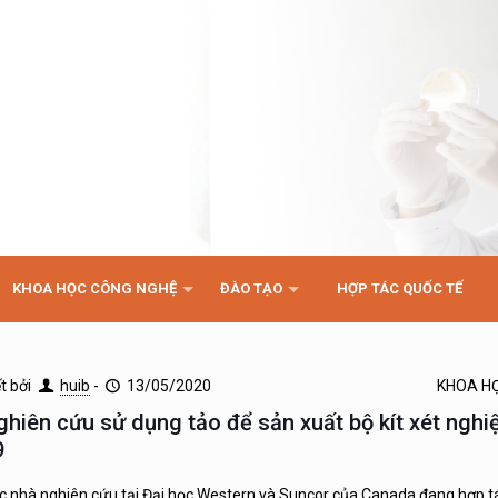
KHOA HỌC CÔNG NGHỆ
ĐÀO TẠO
HỢP TÁC QUỐC TẾ
ết bởi
huib
-
13/05/2020
KHOA H
ghiên cứu sử dụng tảo để sản xuất bộ kít xét ngh
9
c nhà nghiên cứu tại Đại học Western và Suncor của Canada đang hợp t