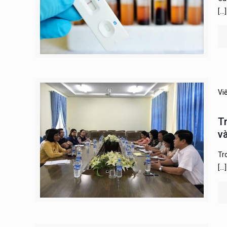
[…]
Vi
T
v
Tr
[…]