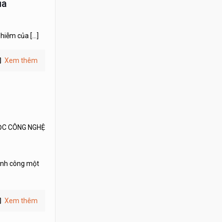
ủa
 nhiễm của
[…]
Xem thêm
ỌC CÔNG NGHỆ
ành công một
Xem thêm