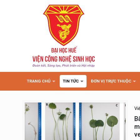
TRANG CHỦ
TIN TỨC
ĐƠN VỊ TRỰC THUỘC
Vi
B
m
v