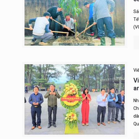
Sá
Tế
(V
Vi
V
a
Nh
Chi
dâ
Qu