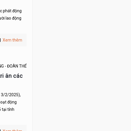
ức phát động
ười lao động
Xem thêm
NG - ĐOÀN THỂ
ri ân các
 3/2/2025),
 hoạt động
tại tỉnh