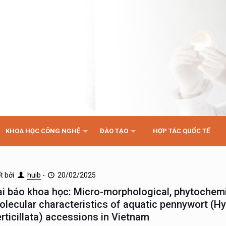
KHOA HỌC CÔNG NGHỆ
ĐÀO TẠO
HỢP TÁC QUỐC TẾ
ết bởi
huib
-
20/02/2025
ài báo khoa học: Micro-morphological, phytochem
olecular characteristics of aquatic pennywort (H
erticillata) accessions in Vietnam