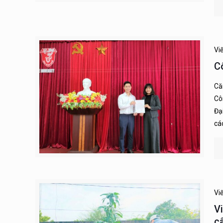
Vi
C
Că
Cô
Đạ
cá
Vi
V
c