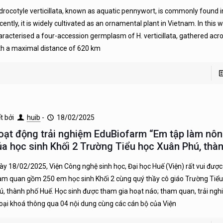
drocotyle verticillata, known as aquatic pennywort, is commonly found i
cently, it is widely cultivated as an ornamental plant in Vietnam. In this 
aracterised a four-accession germplasm of H. verticillata, gathered ac
th a maximal distance of 620 km
ết bởi
huib
-
18/02/2025
oạt động trải nghiệm EduBiofarm “Em tập làm nôn
ủa học sinh Khối 2 Trường Tiểu học Xuân Phú, thà
ày 18/02/2025, Viện Công nghệ sinh học, Đại học Huế (Viện) rất vui đượ
am quan gồm 250 em học sinh Khối 2 cùng quý thầy cô giáo Trường Tiể
ú, thành phố Huế. Học sinh được tham gia hoạt náo; tham quan, trải ngh
oại khoá thông qua 04 nội dung cùng các cán bộ của Viện