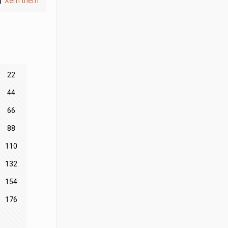
Xem thêm
22
44
66
88
110
132
154
176