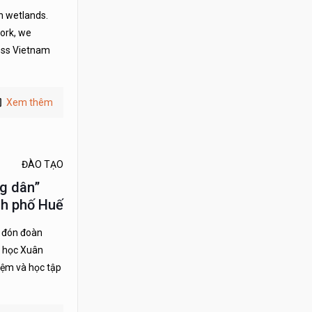
n wetlands.
work, we
ross Vietnam
Xem thêm
ĐÀO TẠO
g dân”
nh phố Huế
c đón đoàn
u học Xuân
iệm và học tập