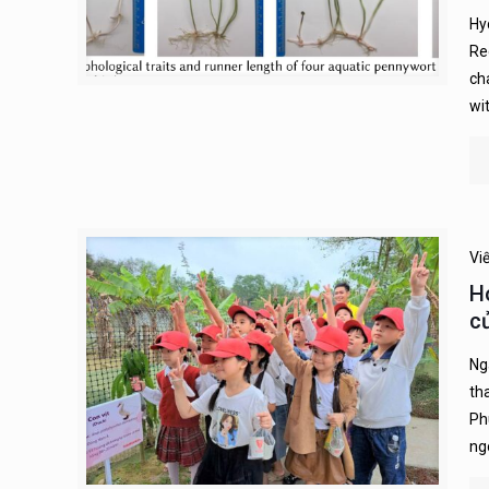
Hy
Re
ch
wi
Vi
H
c
Ng
th
Ph
ng