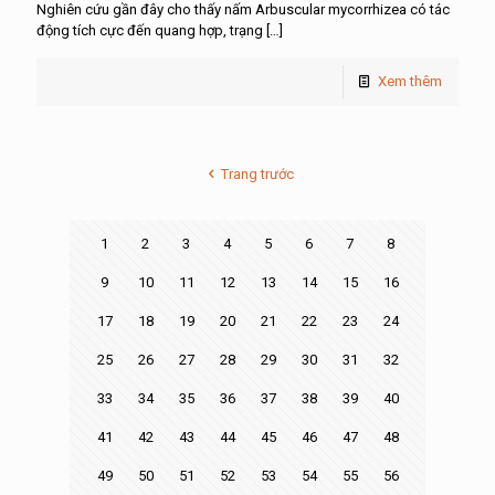
Nghiên cứu gần đây cho thấy nấm Arbuscular mycorrhizea có tác
động tích cực đến quang hợp, trạng
[…]
Xem thêm
Trang trước
1
2
3
4
5
6
7
8
9
10
11
12
13
14
15
16
17
18
19
20
21
22
23
24
25
26
27
28
29
30
31
32
33
34
35
36
37
38
39
40
41
42
43
44
45
46
47
48
49
50
51
52
53
54
55
56