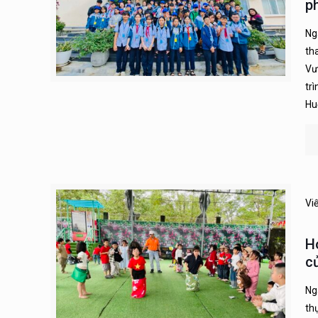
p
Ng
th
Vư
tr
Hu
Vi
H
c
Ng
th