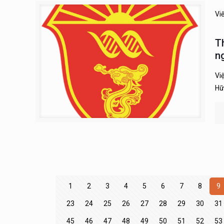
Vi
T
n
Vi
Hữ
1
2
3
4
5
6
7
8
9
23
24
25
26
27
28
29
30
31
45
46
47
48
49
50
51
52
53