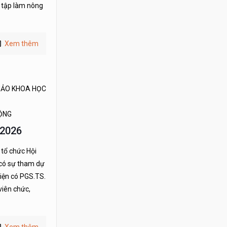
m tập làm nông
Xem thêm
THẢO KHOA HỌC
ĐỘNG
 2026
 tổ chức Hội
 có sự tham dự
iện có PGS.TS.
viên chức,