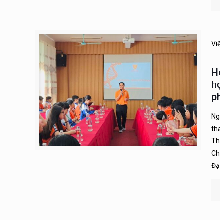
Vi
H
h
p
Ng
th
Th
Ch
Đạ