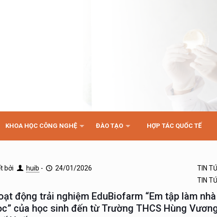
KHOA HỌC CÔNG NGHỆ
ĐÀO TẠO
HỢP TÁC QUỐC TẾ
ết bởi
huib
-
24/01/2026
TIN T
TIN T
oạt động trải nghiệm EduBiofarm “Em tập làm nhà
ọc” của học sinh đến từ Trường THCS Hùng Vương