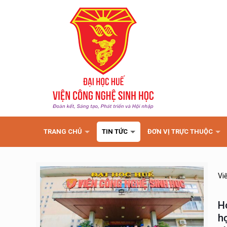
TRANG CHỦ
TIN TỨC
ĐƠN VỊ TRỰC THUỘC
Vi
H
h