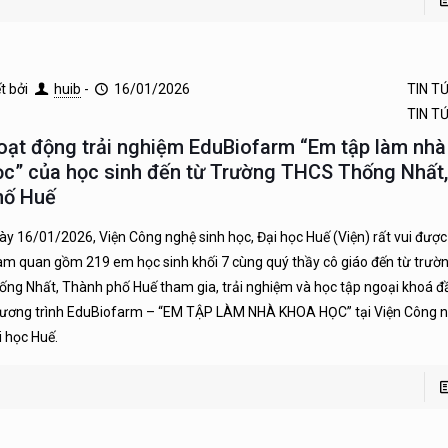
ết bởi
huib
-
16/01/2026
TIN T
TIN T
oạt động trải nghiệm EduBiofarm “Em tập làm nhà
ọc” của học sinh đến từ Trường THCS Thống Nhất
hố Huế
ày 16/01/2026, Viện Công nghệ sinh học, Đại học Huế (Viện) rất vui đượ
am quan gồm 219 em học sinh khối 7 cùng quý thầy cô giáo đến từ trư
ống Nhất, Thành phố Huế tham gia, trải nghiệm và học tập ngoại khoá đầ
ương trình EduBiofarm – “EM TẬP LÀM NHÀ KHOA HỌC” tại Viện Công ng
i học Huế.