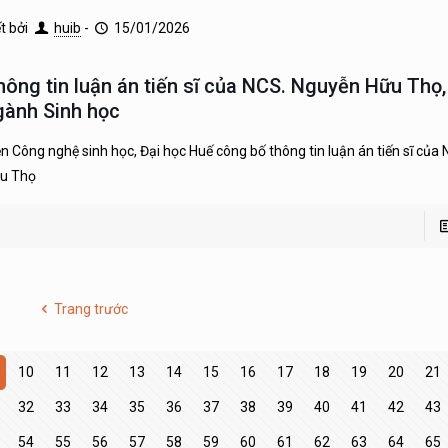
ết bởi
huib
-
15/01/2026
hông tin luận án tiến sĩ của NCS. Nguyễn Hữu Thọ
gành Sinh học
ện Công nghệ sinh học, Đại học Huế công bố thông tin luận án tiến sĩ của
u Thọ
Trang trước
10
11
12
13
14
15
16
17
18
19
20
21
32
33
34
35
36
37
38
39
40
41
42
43
54
55
56
57
58
59
60
61
62
63
64
65