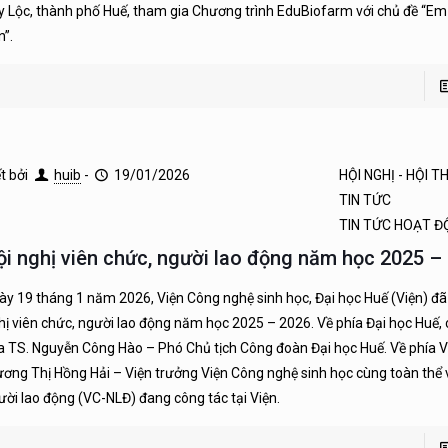
y Lộc, thành phố Huế, tham gia Chương trình EduBiofarm với chủ đề “E
n”.
ết bởi
huib
-
19/01/2026
HỘI NGHỊ - HỘI 
TIN TỨC
TIN TỨC HOẠT 
ội nghị viên chức, người lao động năm học 2025 –
ày 19 tháng 1 năm 2026, Viện Công nghệ sinh học, Đại học Huế (Viện) đã
hị viên chức, người lao động năm học 2025 – 2026. Về phía Đại học Huế,
a TS. Nguyễn Công Hào – Phó Chủ tịch Công đoàn Đại học Huế. Về phía V
ương Thị Hồng Hải – Viện trưởng Viện Công nghệ sinh học cùng toàn thể 
ười lao động (VC-NLĐ) đang công tác tại Viện.