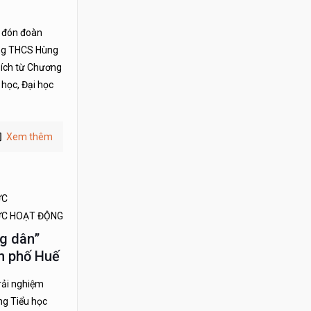
c đón đoàn
ờng THCS Hùng
 ích từ Chương
học, Đại học
Xem thêm
ỨC
ỨC HOẠT ĐỘNG
g dân”
nh phố Huế
rải nghiệm
ng Tiểu học