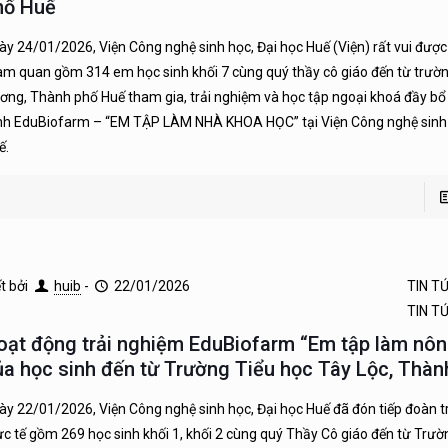
hố Huế
ày 24/01/2026, Viện Công nghệ sinh học, Đại học Huế (Viện) rất vui đượ
am quan gồm 314 em học sinh khối 7 cùng quý thầy cô giáo đến từ trư
ơng, Thành phố Huế tham gia, trải nghiệm và học tập ngoại khoá đầy bổ
ình EduBiofarm – “EM TẬP LÀM NHÀ KHOA HỌC” tại Viện Công nghệ sinh 
ế.
ết bởi
huib
-
22/01/2026
TIN T
TIN T
oạt động trải nghiệm EduBiofarm “Em tập làm nôn
ủa học sinh đến từ Trường Tiểu học Tây Lộc, Thà
ày 22/01/2026, Viện Công nghệ sinh học, Đại học Huế đã đón tiếp đoàn t
ực tế gồm 269 học sinh khối 1, khối 2 cùng quý Thầy Cô giáo đến từ Trườ