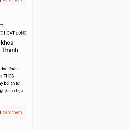
Xem thêm
ỨC
ỨC HOẠT ĐỘNG
 khoa
, Thành
c đón đoàn
ờng THCS
y bổ ích từ
hệ sinh học,
Xem thêm