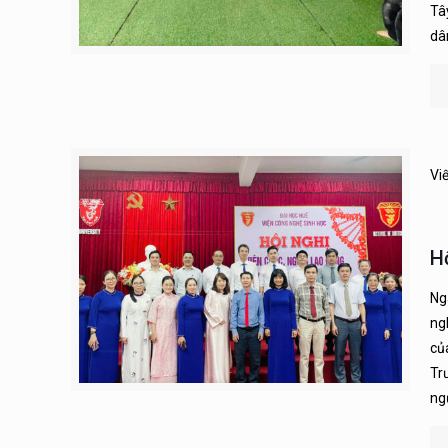
Tâ
dâ
Vi
H
Ng
ng
củ
Tr
ng