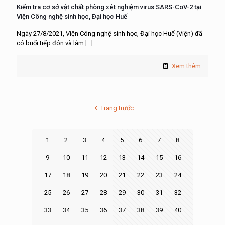
Kiểm tra cơ sở vật chất phòng xét nghiệm virus SARS-CoV-2 tại
Viện Công nghệ sinh học, Đại học Huế
Ngày 27/8/2021, Viện Công nghệ sinh học, Đại học Huế (Viện) đã
có buổi tiếp đón và làm
[…]
Xem thêm
Trang trước
1
2
3
4
5
6
7
8
9
10
11
12
13
14
15
16
17
18
19
20
21
22
23
24
25
26
27
28
29
30
31
32
33
34
35
36
37
38
39
40