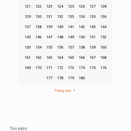
121
122
123
124
125
126
127
128
129
130
131
132
133
134
135
136
137
138
139
140
141
142
143
144
145
146
147
148
149
150
151
152
153
154
155
156
157
158
159
160
161
162
163
164
165
166
167
168
169
170
171
172
173
174
175
176
177
178
179
180
Trang sau
Tìm kiếm