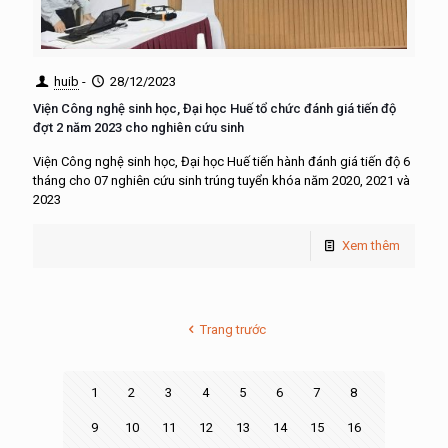
huib
-
28/12/2023
Viện Công nghệ sinh học, Đại học Huế tổ chức đánh giá tiến độ
đợt 2 năm 2023 cho nghiên cứu sinh
Viện Công nghệ sinh học, Đại học Huế tiến hành đánh giá tiến độ 6
tháng cho 07 nghiên cứu sinh trúng tuyển khóa năm 2020, 2021 và
2023
Xem thêm
Trang trước
1
2
3
4
5
6
7
8
9
10
11
12
13
14
15
16