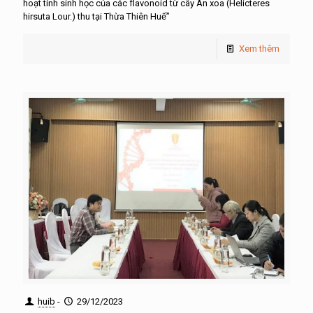
hoạt tính sinh học của các flavonoid từ cây An xoa (Helicteres
hirsuta Lour.) thu tại Thừa Thiên Huế”
Xem thêm
huib
-
29/12/2023