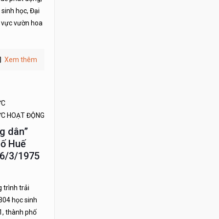
sinh học, Đại
u vực vườn hoa
Xem thêm
ỨC
ỨC HOẠT ĐỘNG
g dân”
hố Huế
26/3/1975
trình trải
304 học sinh
1, thành phố