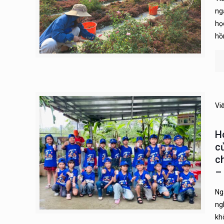
ng
họ
hồn
Vi
H
c
c
–
Ng
ng
kh