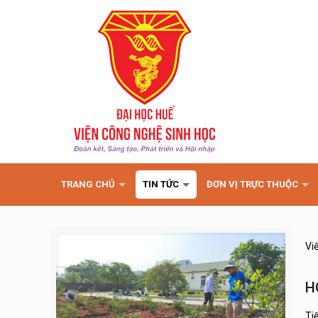
TRANG CHỦ
TIN TỨC
ĐƠN VỊ TRỰC THUỘC
Vi
H
Ti