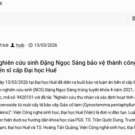
ế.
ết bởi
huib
-
13/03/2026
ghiên cứu sinh Đặng Ngọc Sáng bảo vệ thành côn
iến sĩ cấp Đại học Huế
ày 13/03/2026 tại Đại học Huế đã diễn ra buổi bảo vệ luận án tiến sĩ cấp 
o nghiên cứu sinh (NCS) Đặng Ngọc Sáng trúng tuyển khóa 4 năm 2021,
, mã số: 9420101 với đề tài: “Nghiên cứu thu nhận và xác định hoạt tính 
penoside từ nuôi cấy tế bào cây Giảo cổ lam (Gynostemma pentaphyll
kino)”; Viện Công nghệ sinh học, Đại học Huế (Viện) là đơn vị đào tạo. L
ực hiện dưới sự hướng dẫn khoa học của PGS. TS. Trần Quốc Dung, Trườ
ạm, Đại học Huế và TS. Hoàng Tấn Quảng, Viện Công nghệ sinh học, Đại 