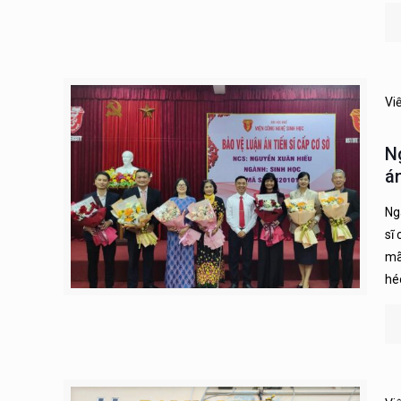
Vi
N
án
Ng
sĩ
mã
hé