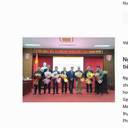
Hu
Vi
N
t
Ng
ch
học
Gy
Ma
th
Ph