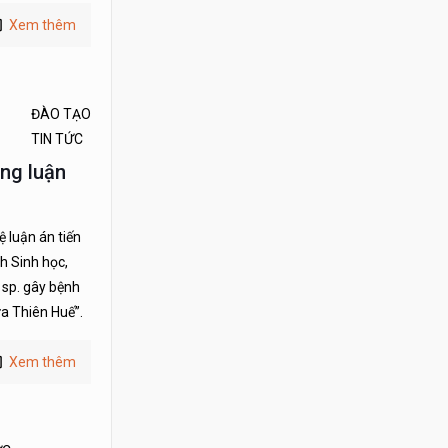
Xem thêm
ĐÀO TẠO
TIN TỨC
ng luận
 luận án tiến
h Sinh học,
 sp. gây bệnh
ừa Thiên Huế”.
Xem thêm