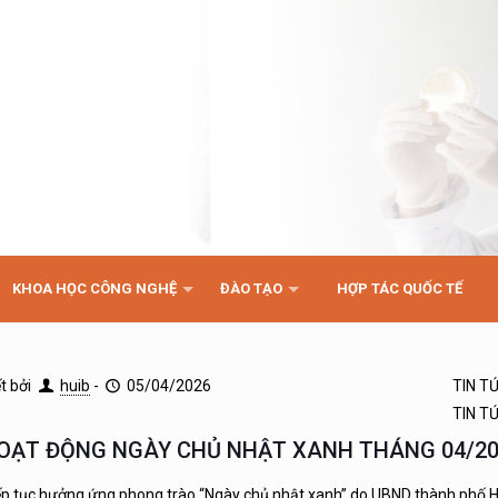
KHOA HỌC CÔNG NGHỆ
ĐÀO TẠO
HỢP TÁC QUỐC TẾ
ết bởi
huib
-
05/04/2026
TIN T
TIN T
OẠT ĐỘNG NGÀY CHỦ NHẬT XANH THÁNG 04/2
ếp tục hưởng ứng phong trào “Ngày chủ nhật xanh” do UBND thành phố H