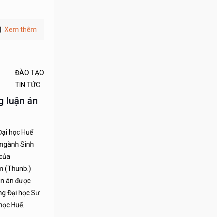
Xem thêm
ĐÀO TẠO
TIN TỨC
g luận án
Đại học Huế
 ngành Sinh
của
um (Thunb.)
uận án được
ng Đại học Sư
học Huế.