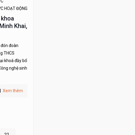
ỨC
ỨC HOẠT ĐỘNG
 khoa
Minh Khai,
c đón đoàn
ờng THCS
ại khoá đầy bổ
Công nghệ sinh
Xem thêm
22