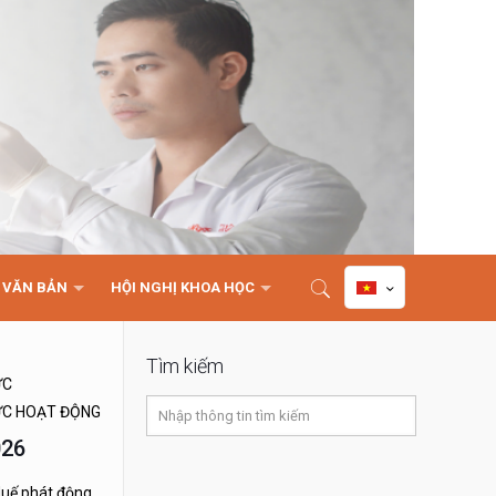
VĂN BẢN
HỘI NGHỊ KHOA HỌC
Tìm kiếm
ỨC
ỨC HOẠT ĐỘNG
026
uế phát động,