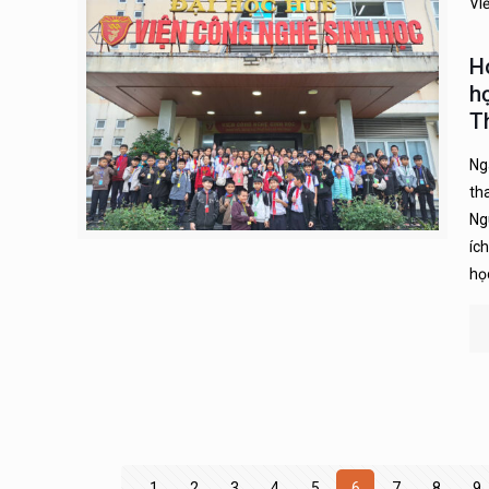
Vi
H
h
T
Ng
th
Ng
íc
họ
1
2
3
4
5
6
7
8
9