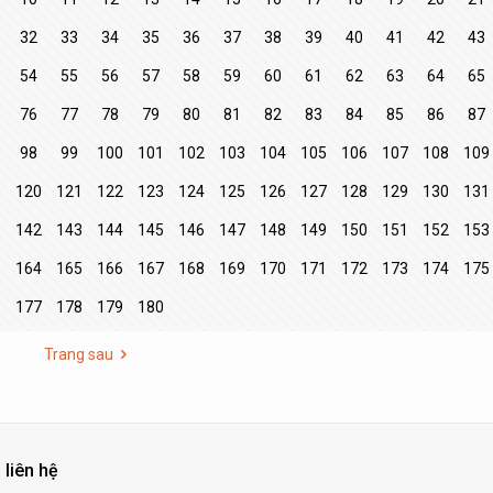
32
33
34
35
36
37
38
39
40
41
42
43
54
55
56
57
58
59
60
61
62
63
64
65
76
77
78
79
80
81
82
83
84
85
86
87
98
99
100
101
102
103
104
105
106
107
108
109
9
120
121
122
123
124
125
126
127
128
129
130
131
1
142
143
144
145
146
147
148
149
150
151
152
153
3
164
165
166
167
168
169
170
171
172
173
174
175
177
178
179
180
Trang sau
 liên hệ