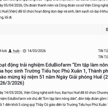
ày 05/04/2026, Chi đoàn thanh niên và Công đoàn cơ sở Viện Công nghệ 
c Huế (Viện) đã tổ chức hoạt động dọn dẹp vệ sinh, làm sạch cỏ dại ở kh
g, lối đi.
ết bởi
huib
-
14/03/2026
TIN T
TIN T
oạt động trải nghiệm EduBiofarm “Em tập làm nôn
ủa học sinh Trường Tiểu học Phú Xuân 1, Thành p
hào mừng kỷ niệm 51 năm Ngày Giải phóng Huế (
 26/3/2026)
ày 14/03/2026, Viện Công nghệ sinh học, Đại học Huế đã tổ chức Chương 
hiệm EduBiofarm với chủ đề “Em tập làm nông dân”, đón tiếp đoàn gồm 
ối 1 đến khối 5 cùng quý Thầy Cô giáo đến từ Trường Tiểu học Phú Xuân 