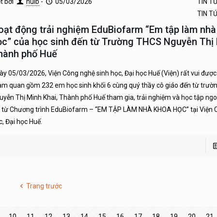
ết bởi
huib
-
05/03/2026
TIN T
TIN T
oạt động trải nghiệm EduBiofarm “Em tập làm nhà
ọc” của học sinh đến từ Trường THCS Nguyễn Thị 
hành phố Huế
ày 05/03/2026, Viện Công nghệ sinh học, Đại học Huế (Viện) rất vui đượ
am quan gồm 232 em học sinh khối 6 cùng quý thầy cô giáo đến từ trư
uyễn Thị Minh Khai, Thành phố Huế tham gia, trải nghiệm và học tập ngo
h từ Chương trình EduBiofarm – “EM TẬP LÀM NHÀ KHOA HỌC” tại Viện 
c, Đại học Huế.
Trang trước
10
11
12
13
14
15
16
17
18
19
20
21