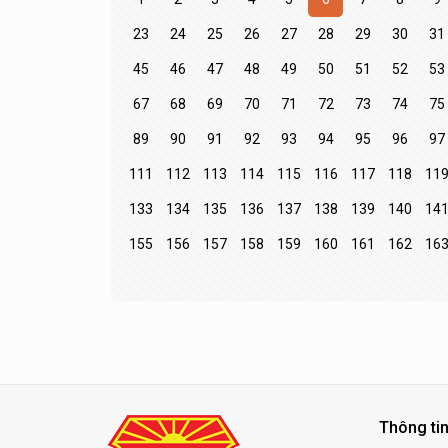
23
24
25
26
27
28
29
30
31
45
46
47
48
49
50
51
52
53
67
68
69
70
71
72
73
74
75
89
90
91
92
93
94
95
96
97
111
112
113
114
115
116
117
118
11
133
134
135
136
137
138
139
140
14
155
156
157
158
159
160
161
162
16
Thông tin