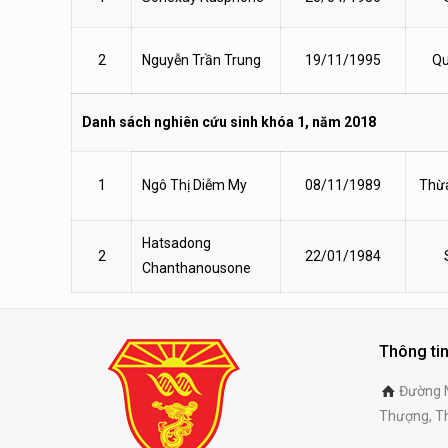
2
Nguyễn Trần Trung
19/11/1995
Qu
Danh sách nghiên cứu sinh khóa 1, năm 2018
1
Ngô Thị Diễm My
08/11/1989
Thừa
Hatsadong
2
22/01/1984
Chanthanousone
Thông tin
Đường N
Thượng, Th