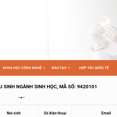
KHOA HỌC CÔNG NGHỆ
ĐÀO TẠO
HỢP TÁC QUỐC TẾ
 SINH NGÀNH SINH HỌC, MÃ SỐ: 9420101
—♦—
Nơi sinh
Số điện thoại
Email