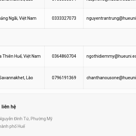
ảng Ngãi, Việt Nam
0333327073
nguyentrantrung@hueuni
 Thiên Huế, Việt Nam
0364860704
ngothidiemmy@hueuni.e
Savannakhet, Lào
0796191369
chanthanousone@hueuni
 liên hệ
guyễn Đình Tứ, Phường Mỹ
ành phố Huế