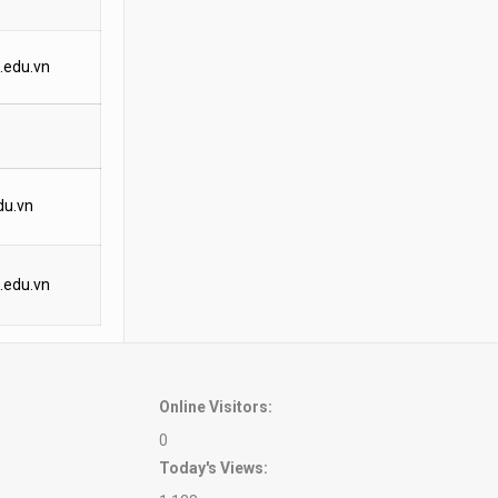
.edu.vn
du.vn
.edu.vn
Online Visitors:
0
Today's Views: