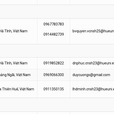
0967783783
Hà Tĩnh, Việt Nam
bvquyen.vcnsh25@hueuni
0914482739
Hà Tĩnh, Việt Nam
0919852822
dnphuc.cnsh23@hueuni.e
ảng Ngãi, Việt Nam
0969066300
duycuongs@gmail.com
 Thiên Huế, Việt Nam
0911350135
lhdminh.cnsh23@hueuni.