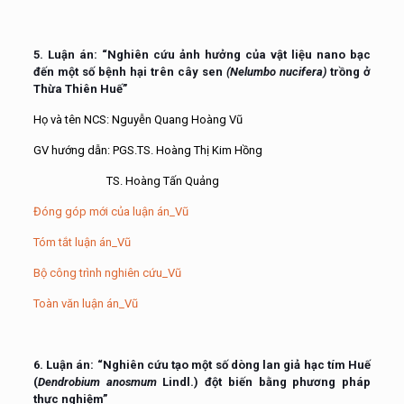
5. Luận án: “Nghiên cứu ảnh hưởng của vật liệu nano bạc
đến một số bệnh hại trên cây sen
(Nelumbo nucifera)
trồng ở
Thừa Thiên Huế”
Họ và tên NCS: Nguyễn Quang Hoàng Vũ
GV hướng dẫn: PGS.TS. Hoàng Thị Kim Hồng
TS. Hoàng Tấn Quảng
Đóng góp mới của luận án_Vũ
Tóm tắt luận án_Vũ
Bộ công trình nghiên cứu_Vũ
Toàn văn luận án_Vũ
6. Luận án: “Nghiên cứu tạo một số dòng lan giả hạc tím Huế
(
Dendrobium anosmum
Lindl.) đột biến bằng phương pháp
thực nghiệm”