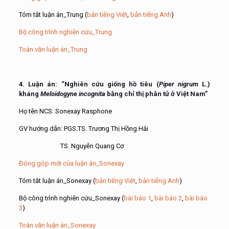
Tóm tắt luận án_Trung (
bản tiếng Việt
,
bản tiếng Anh
)
Bộ công trình nghiên cứu_Trung
Toàn văn luận án_Trung
4. Luận án: “Nghiên cứu giống hồ tiêu (
Piper nigrum
L.)
kháng
Meloidogyne incognita
bằng chỉ thị phân tử ở Việt Nam”
Họ tên NCS: Sonexay Rasphone
GV hướng dẫn: PGS.TS. Trương Thị Hồng Hải
TS. Nguyễn Quang Cơ
Đóng góp mới của luận án_Sonexay
Tóm tắt luận án_Sonexay (
bản tiếng Việt
,
bản tiếng Anh
)
Bộ công trình nghiên cứu_Sonexay (
bài báo 1
,
bài báo 2
,
bài báo
3
)
Toàn văn luận án_Sonexay