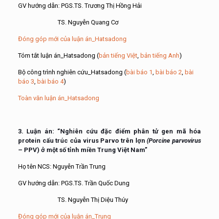
GV hướng dẫn: PGS.TS. Trương Thị Hồng Hải
TS. Nguyễn Quang Cơ
Đóng góp mới của luận án_Hatsadong
Tóm tắt luận án_Hatsadong (
bản tiếng Việt
,
bản tiếng Anh
)
Bộ công trình nghiên cứu_Hatsadong (
bài báo 1
,
bài báo 2
,
bài
báo 3
,
bài báo 4
)
Toàn văn luận án_Hatsadong
3. Luận án: “Nghiên cứu đặc điểm phân tử gen mã hóa
protein cấu trúc của virus Parvo trên lợn
(Porcine parvovirus
– PPV) ở một số tỉnh miền Trung Việt Nam”
Họ tên NCS: Nguyễn Trần Trung
GV hướng dẫn: PGS.TS. Trần Quốc Dung
TS. Nguyễn Thị Diệu Thúy
Đóng góp mới của luận án_Trung