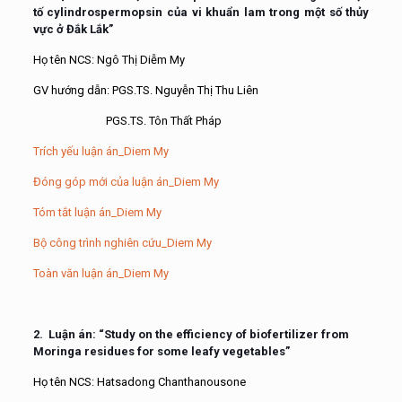
tố cylindrospermopsin của vi khuẩn lam trong một số thủy
vực ở Đắk Lắk”
Họ tên NCS: Ngô Thị Diễm My
GV hướng dẫn: PGS.TS. Nguyễn Thị Thu Liên
PGS.TS. Tôn Thất Pháp
Trích yếu luận án_Diem My
Đóng góp mới của luận án_Diem My
Tóm tắt luận án_Diem My
Bộ công trình nghiên cứu_Diem My
Toàn văn luận án_Diem My
2. Luận án: “Study on the efficiency of biofertilizer from
Moringa residues for some leafy vegetables”
Họ tên NCS: Hatsadong Chanthanousone