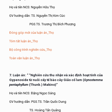
Họ và tên NCS: Nguyễn Hữu Thọ
GV hướng dẫn: TS. Nguyễn Thị Kim Cúc
PGS.TS. Trương Thị Bích Phượng
Đóng góp mới của luận án_Thọ
Tóm tắt luận án_Thọ
Bộ công trình nghiên cứu_Thọ
Toàn văn luận án_Thọ
7. Luận án: ”
“Nghiên cứu thu nhận và xác định hoạt tính của
Gypenoside từ nuôi cấy tế bào cây Giảo cổ lam (
Gynostemma
pentaphyllum
(Thunb.) Makino
)”
Họ và tên NCS: Đặng Ngọc Sáng
GV hướng dẫn: PGS.TS. Trần Quốc Dung
TS. Hoàng Tấn Quảng