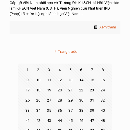
Gặp gỡ Việt Nam phối hợp với Trường ĐH KH&CN Hà Nội, Viện Hàn
lâm KH&CN Việt Nam (USTH), Viện Nghiên cứu Phát triển IRD
(Pháp) tổ chức Hội nghị Sinh học Việt Nam ...
Xem thêm
Trang trước
1
2
3
4
5
6
7
8
9
10
11
12
13
14
15
16
17
18
19
20
21
22
23
24
25
26
27
28
29
30
31
32
33
34
35
36
37
38
39
40
41
42
43
44
45
46
47
48