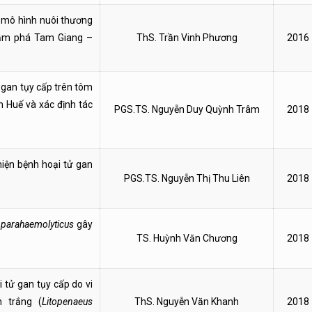
à mô hình nuôi thương
đầm phá Tam Giang –
ThS. Trần Vinh Phương
2016
̉ gan tụy cấp trên tôm
n Huế và xác định tác
PGS.TS. Nguyễn Duy Quỳnh Trâm
2018
hiện bệnh hoại tử gan
PGS.TS. Nguyễn Thị Thu Liên
2018
 parahaemolyticus
gây
TS. Huỳnh Văn Chương
2018
 tử gan tụy cấp do vi
 trắng (
Litopenaeus
ThS. Nguyễn Văn Khanh
2018