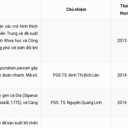
Thời
Chủ nhiệm
thực
ện các mô hình thích
iền Trung và đề xuất
nh Khoa học và Công
2013 
 phó với biến đổi khí
sporidium parvum
gây
ẩn đoán nhanh. Mã số:
PGS.TS. Đinh Thị Bích Lân
2014 
 gen cá Dìa (
Siganus
sskål, 1775), cá Căng
PGS. TS. Nguyễn Quang Linh
2014 
 để sản xuất kít chẩn