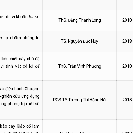
oét do vi khuẩn
Vibrio
ThS. Đăng Thanh Long
2018
io
sp. nhằm phòng trị
TS. Nguyễn Đức Huy
2018
dịch chiết cây chó đẻ
i sinh vật có lợi để
ThS. Trần Vinh Phương
2018
 và điều hành Chương
“Nghiên cứu ứng dụng
PGS.TS Trương Thị Hồng Hải
2018
ong phòng trị một số
 bào cây Giảo cổ lam