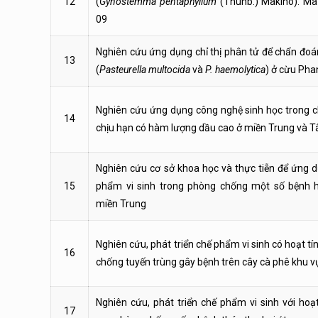
12
(
Gynostemma pentaphyllum
(Thunb.) Makino). Mã
09
Nghiên cứu ứng dụng chỉ thị phân tử để chẩn đoá
13
(
Pasteurella multocida
và
P. haemolytica
) ở cừu Ph
Nghiên cứu ứng dụng công nghệ sinh học trong c
14
chịu hạn có hàm lượng dầu cao ở miền Trung và 
Nghiên cứu cơ sở khoa học và thực tiễn để ứng d
15
phẩm vi sinh trong phòng chống một số bệnh h
miền Trung
Nghiên cứu, phát triển chế phẩm vi sinh có hoạt 
16
chống tuyến trùng gây bệnh trên cây cà phê khu 
Nghiên cứu, phát triển chế phẩm vi sinh với hoạ
17