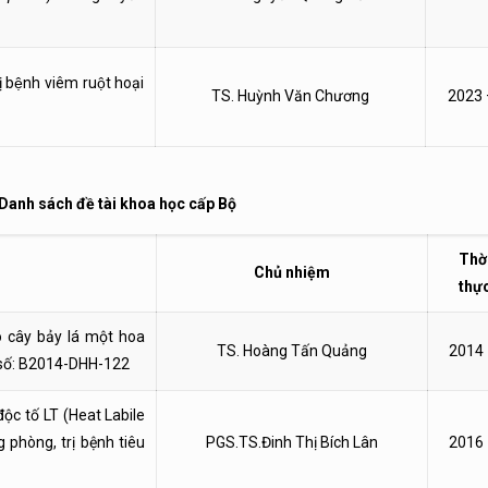
̣ bệnh viêm ruột hoại
TS. Huỳnh Văn Chương
2023 
 Danh sách đề tài khoa học cấp Bộ
Thờ
Chủ nhiệm
thự
o cây bảy lá một hoa
TS. Hoàng Tấn Quảng
2014
 số: B2014-DHH-122
ộc tố LT (Heat Labile
 phòng, trị bệnh tiêu
PGS.TS.Đinh Thị Bích Lân
2016