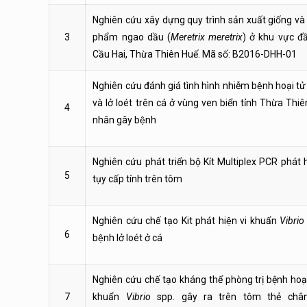
Nghiên cứu xây dựng quy trình sản xuất giống v
3
phẩm ngao dầu (
Meretrix meretrix
) ở khu vực 
Cầu Hai, Thừa Thiên Huế. Mã số: B2016-DHH-01
Nghiên cứu đánh giá tình hình nhiễm bệnh hoại tư
và lở loét trên cá ở vùng ven biển tỉnh Thừa Thiê
4
nhân gây bệnh
Nghiên cứu phát triển bộ Kít Multiplex PCR phát 
5
tụy cấp tính trên tôm
Nghiên cứu chế tạo Kit phát hiện vi khuẩn
Vibrio
6
bệnh lở loét ở cá
Nghiên cứu chế tạo kháng thể phòng trị bệnh hoại
7
khuẩn
Vibrio
spp. gây ra trên tôm thẻ chân