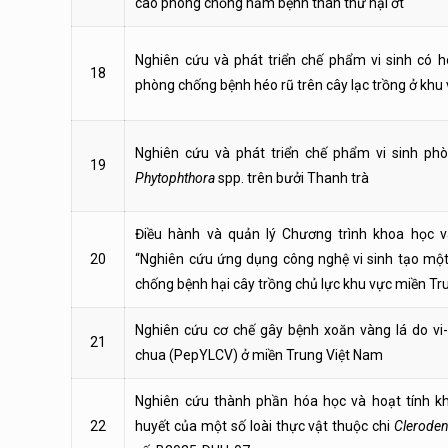
cao phòng chống nấm bệnh thán thư hại ớt
Nghiên cứu và phát triển chế phẩm vi sinh có 
18
phòng chống bệnh héo rũ trên cây lạc trồng ở khu
Nghiên cứu và phát triển chế phẩm vi sinh p
19
Phytophthora
spp. trên bưởi Thanh trà
Điều hành và quản lý Chương trình khoa học 
20
“Nghiên cứu ứng dụng công nghệ vi sinh tạo m
chống bệnh hại cây trồng chủ lực khu vực miền Tr
Nghiên cứu cơ chế gây bệnh xoăn vàng lá do vi-
21
chua (PepYLCV) ở miền Trung Việt Nam
Nghiên cứu thành phần hóa học và hoạt tính k
22
huyết của một số loài thực vật thuộc chi
Clerode