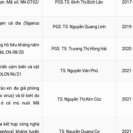
lợn. Mã số: NN-DT02/
PGS.TS. Đinh Thị Bích Lân
2017 
gen cá dìa
(Siganus
PGS. TS. Nguyễn Quang Linh
2019 
ng hồ tiêu kháng nấm
PGS. TS. Trương Thị Hồng Hải
2020 
ĐTĐL.CN-08/20
riển cảm biến và vật
TS. Nguyễn Văn Phú
2021 
ĐTĐLCN.96/21
ắc-xin đa giá phòng
 virus) và lở loét do
TS. Nguyễn Thị Kim Cúc
2021 
 ở cá mú nuôi. Mã
a kết hợp công nghệ
nephora
) kháng tuyến
TS. Nguyễn Quang Cơ
2021 