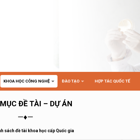
KHOA HỌC CÔNG NGHỆ
ĐÀO TẠO
HỢP TÁC QUỐC TẾ
MỤC ĐỀ TÀI – DỰ ÁN
—♦—
h sách đề tài khoa học cấp Quốc gia