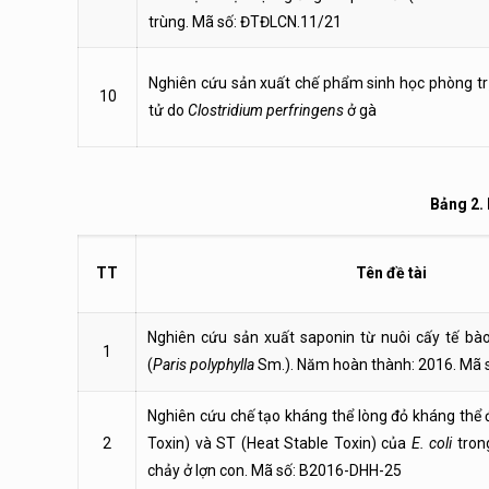
trùng. Mã số: ĐTĐLCN.11/21
Nghiên cứu sản xuất chế phẩm sinh học phòng tri
10
tử do
Clostridium perfringens
ở gà
Bảng 2.
TT
Tên đề tài
Nghiên cứu sản xuất saponin từ nuôi cấy tế bà
1
(
Paris polyphylla
Sm.). Năm hoàn thành: 2016. Mã
Nghiên cứu chế tạo kháng thể lòng đỏ kháng thể đ
2
Toxin) và ST (Heat Stable Toxin) của
E. coli
trong
chảy ở lợn con. Mã số: B2016-DHH-25