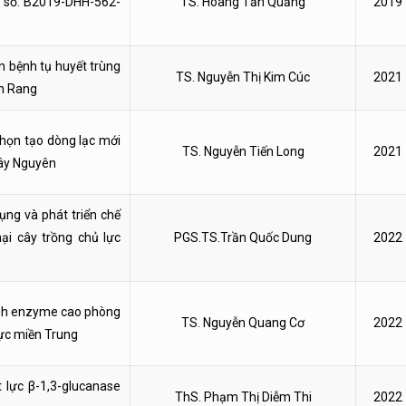
 số: B2019-DHH-562-
TS. Hoàng Tấn Quảng
2019
n bệnh tụ huyết trùng
TS. Nguyễn Thị Kim Cúc
2021
an Rang
họn tạo dòng lạc mới
TS. Nguyễn Tiến Long
2021
Tây Nguyên
ụng và phát triển chế
ại cây trồng chủ lực
PGS.TS.Trần Quốc Dung
2022
tính enzyme cao phòng
TS. Nguyễn Quang Cơ
2022
vực miền Trung
t lực β-1,3-glucanase
ThS. Phạm Thị Diễm Thi
2022