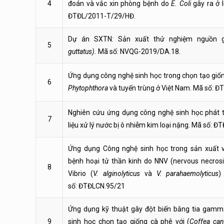
4
đoán và vắc xin phòng bệnh do
E. Coli
gây ra ở 
ĐTĐL/2011-T/29/HĐ.
Dự án SXTN: Sản xuất thử nghiệm nguồn 
5
guttatus).
Mã số: NVQG-2019/DA.18.
Ứng dụng công nghệ sinh học trong chọn tạo giố
6
Phytophthora
và tuyến trùng ở Việt Nam. Mã số: 
Nghiên cứu ứng dụng công nghệ sinh học phát t
7
liệu xử lý nước bị ô nhiễm kim loại nặng. Mã số: 
Ứng dụng Công nghệ sinh học trong sản xuất v
bệnh hoại tử thần kinh do NNV (nervous necrosis
8
Vibrio (
V. alginolyticus
và
V. parahaemolyticus
)
số: ĐTĐLCN.95/21
Ứng dụng kỹ thuật gây đột biến bằng tia gamm
9
sinh học chọn tạo giống cà phê với (
Coffea ca