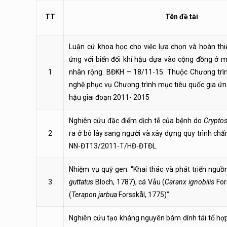
TT
Tên đề tài
Luận cứ khoa học cho việc lựa chọn và hoàn thi
ứng với biến đổi khí hậu dựa vào cộng đồng ở m
1
nhân rộng. BĐKH – 18/11-15. Thuộc Chương trì
nghệ phục vụ Chương trình mục tiêu quốc gia ứng
hậu giai đoạn 2011- 2015
Nghiên cứu đặc điểm dịch tễ của bệnh do
Crypto
2
ra ở bò lây sang người và xây dựng quy trình ch
NN-ĐT13/2011-T/HĐ-ĐTĐL.
Nhiệm vụ quỹ gen: “Khai thác và phát triển nguồn
3
guttatus
Bloch, 1787), cá Vẫu (
Caranx ignobilis
For
(
Terapon jarbua
Forsskål, 1775)”.
Nghiên cứu tạo kháng nguyên bám dính tái tổ hợp