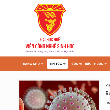
TRANG CHỦ
TIN TỨC
ĐƠN VỊ TRỰC THUỘC
Vi
B
Cá