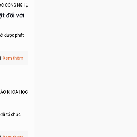
ỌC CÔNG NGHỆ
t đối với
mới được phát
Xem thêm
THẢO KHOA HỌC
 đã tổ chức