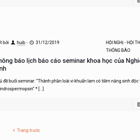
ết bởi
huib
-
31/12/2019
HỘI NGHỊ - HỘI 
THÔNG BÁO
hông báo lịch báo cáo seminar khoa học của Ngh
inh
ủ đề buổi seminar: “Thành phần loài vi khuẩn lam có tiềm năng sinh độc 
lindrospermopsin” *
[…]
Trang trước