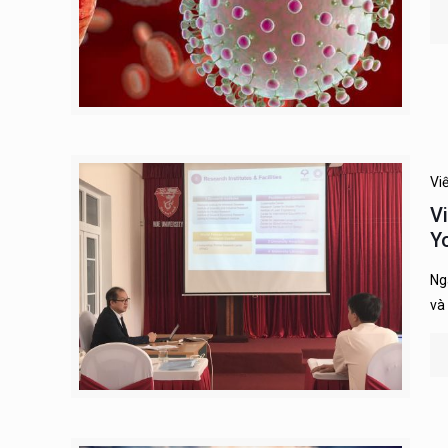
Vi
V
Y
Ng
và