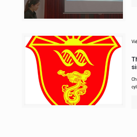
Vi
T
s
Ch
cy