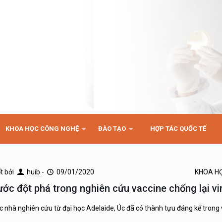
KHOA HỌC CÔNG NGHỆ
ĐÀO TẠO
HỢP TÁC QUỐC TẾ
ết bởi
huib
-
09/01/2020
KHOA H
ước đột phá trong nghiên cứu vaccine chống lại vi
c nhà nghiên cứu từ đại học Adelaide, Úc đã có thành tựu đáng kể trong 