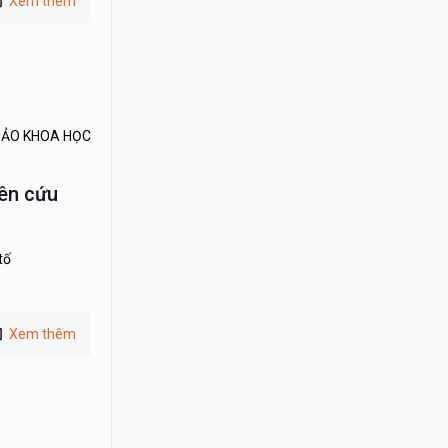
Xem thêm
THẢO KHOA HỌC
iên cứu
tố
Xem thêm