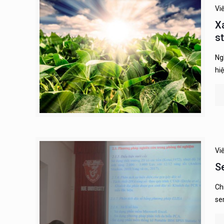
Vi
X
s
Ng
hi
Vi
S
Ch
se