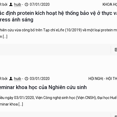
ết bởi
huib
-
07/01/2020
KHOA H
ác định protein kích hoạt hệ thống bảo vệ ở thực vậ
tress ánh sáng
hiên cứu vừa công bố trên Tạp chí eLife (10/2019) về một loại protein 
ện
[…]
ết bởi
huib
-
03/01/2020
HỘI NGHỊ - HỘI 
eminar khoa học của Nghiên cứu sinh
iều ngày 03/01/2020, Viện Công nghệ sinh học (Viện CNSH), Đại học Huế
minar khoa
[…]