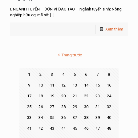
I. NGÀNH TUYỂN – ĐƠN VỊ ĐÀO TẠO – Ngành tuyển sinh: Nông
nghiệp hữu cơ, mã số:
[…]
Xem thêm
Trang trước
1
2
3
4
5
6
7
8
9
10
11
12
13
14
15
16
17
18
19
20
21
22
23
24
25
26
27
28
29
30
31
32
33
34
35
36
37
38
39
40
41
42
43
44
45
46
47
48