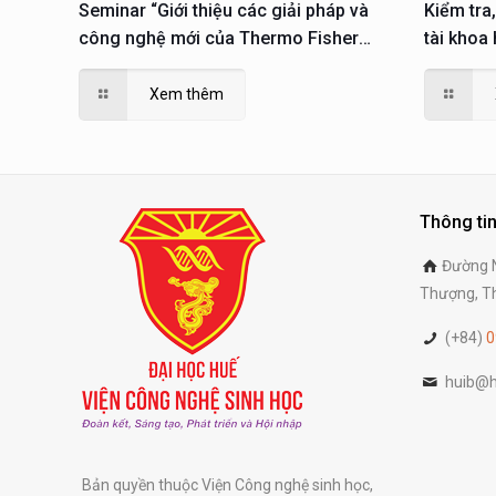
Seminar “Giới thiệu các giải pháp và
Kiểm tra,
công nghệ mới của Thermo Fisher
tài khoa
Scientific trong lĩnh vực sinh học phân
dục và Đ
tử; giải pháp phục vụ nuôi cấy, phân tích
Xem thêm
và nghiên cứu tế tào”
Thông tin
Đường N
Thượng, Th
(+84)
0
huib@h
Bản quyền thuộc Viện Công nghệ sinh học,