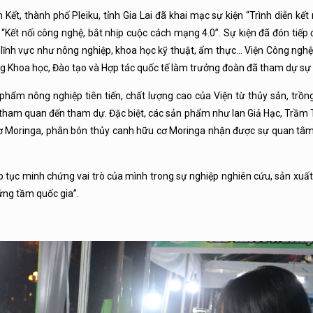
ết, thành phố Pleiku, tỉnh Gia Lai đã khai mạc sự kiện “Trình diễn kết
ết nối công nghệ, bắt nhịp cuộc cách mạng 4.0”. Sự kiện đã đón tiếp đ
 lĩnh vực như nông nghiệp, khoa học kỹ thuật, ẩm thực… Viện Công nghệ
g Khoa học, Đào tạo và Hợp tác quốc tế làm trưởng đoàn đã tham dự sự 
n phẩm nông nghiệp tiên tiến, chất lượng cao của Viện từ thủy sản, trồn
 tham quan đến tham dự. Đặc biệt, các sản phẩm như lan Giả Hạc, Trầm
ơ Moringa, phân bón thủy canh hữu cơ Moringa nhận được sự quan tâm,
ếp tục minh chứng vai trò của mình trong sự nghiệp nghiên cứu, sản xu
ứng tầm quốc gia”.