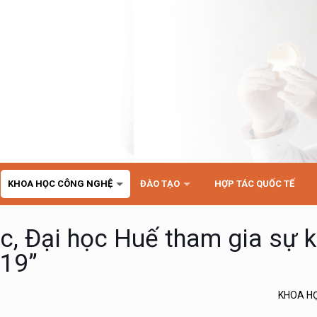
KHOA HỌC CÔNG NGHỆ
ĐÀO TẠO
HỢP TÁC QUỐC TẾ
c, Đại học Huế tham gia sự k
19”
KHOA H