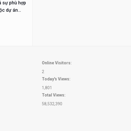
á sự phù hợp
uộc dự án
hiện từ năm
Online Visitors:
2
Today's Views:
1,801
Total Views:
58,532,390