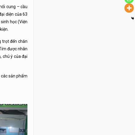
 nối cung – cầu
ại diện của 63
 sinh học (Viện
kiện.
g trọt đến chăn
 Tím được nhân
 chú ý của đại
ất các sản phẩm