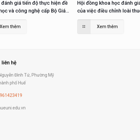
 đánh giá tiến độ thực hiện đề
Hội đồng khoa học đánh gi
 học và công nghệ cấp Bộ Giáo
của việc điều chỉnh loài th
ào tạo
KH&CN cấp thành phố thực 
2023
Xem thêm
Xem thêm
 liên hệ
guyễn Đình Tứ, Phường Mỹ
ành phố Huế
961423419
ueuni.edu.vn