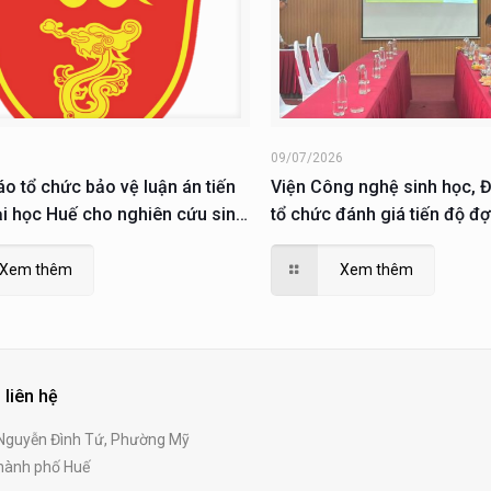
6
09/07/2026
o tổ chức bảo vệ luận án tiến
Viện Công nghệ sinh học, Đ
ại học Huế cho nghiên cứu sinh
tổ chức đánh giá tiến độ đ
Xuân Hiếu
2026 cho nghiên cứu sinh
Xem thêm
Xem thêm
 liên hệ
guyễn Đình Tứ, Phường Mỹ
ành phố Huế