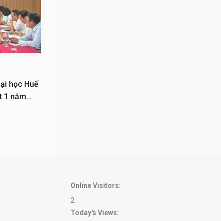
ại học Huế
ợt 1 năm
Online Visitors:
2
Today's Views: