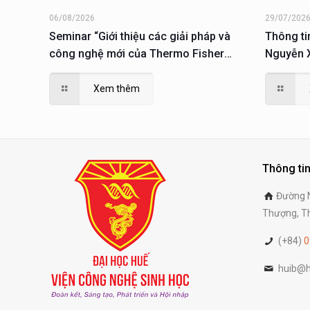
06/08/2026
29/07/202
Seminar “Giới thiệu các giải pháp và
Thông ti
công nghệ mới của Thermo Fisher
Nguyễn X
Scientific trong lĩnh vực sinh học phân
tử; giải pháp phục vụ nuôi cấy, phân tích
Xem thêm
và nghiên cứu tế tào”
Thông tin
Đường N
Thượng, Th
(+84)
0
huib@h