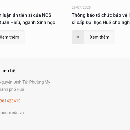
6
29/07/2026
n luận án tiến sĩ của NCS.
Thông báo tổ chức bảo vệ l
uân Hiếu, ngành Sinh học
sĩ cấp Đại học Huế cho ngh
Nguyễn Xuân Hiếu
Xem thêm
Xem thêm
 liên hệ
guyễn Đình Tứ, Phường Mỹ
ành phố Huế
961423419
ueuni.edu.vn