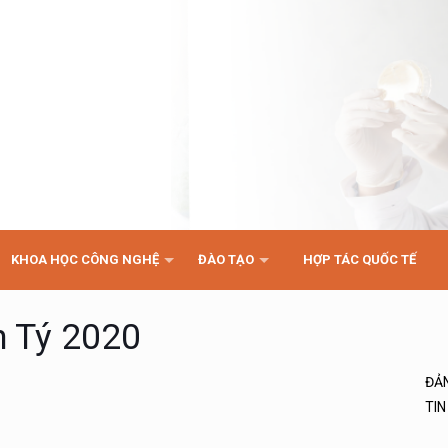
KHOA HỌC CÔNG NGHỆ
ĐÀO TẠO
HỢP TÁC QUỐC TẾ
h Tý 2020
ĐẢ
TIN