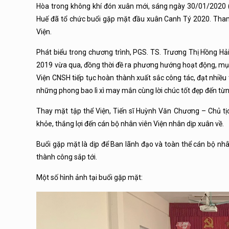
Hòa trong không khí đón xuân mới, sáng ngày 30/01/2020 (
Huế đã tổ chức buổi gặp mặt đầu xuân Canh Tý 2020. Tham
Viện.
Phát biểu trong chương trình, PGS. TS. Trương Thị Hồng Hả
2019 vừa qua, đồng thời đề ra phương hướng hoạt động, mục
Viện CNSH tiếp tục hoàn thành xuất sắc công tác, đạt nhiều
những phong bao lì xì may mắn cùng lời chúc tốt đẹp đến từ
Thay mặt tập thể Viện, Tiến sĩ Huỳnh Văn Chương – Chủ t
khỏe, thắng lợi đến cán bộ nhân viên Viện nhân dịp xuân về.
Buổi gặp mặt là dịp để Ban lãnh đạo và toàn thể cán bộ nh
thành công sắp tới.
Một số hình ảnh tại buổi gặp mặt: