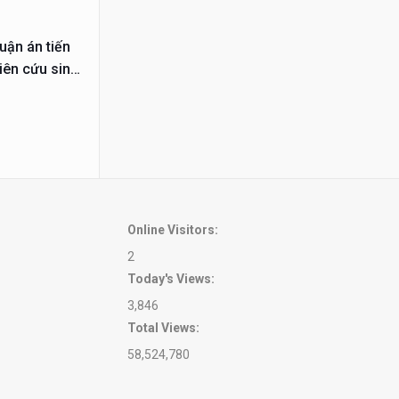
uận án tiến
iên cứu sinh
Online Visitors:
2
Today's Views:
3,846
Total Views:
58,524,780