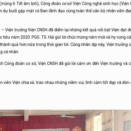
mùng 6 Tết âm lịch), Công đoàn cơ sở Viện Công nghệ sinh học (Viện 
 dự buổi gặp mặt có Ban lãnh đạo cùng toàn thể cán bộ nhân viên đan
i – Viện trưởng Viện CNSH đã điểm lại những kết quả nổi bật Viện đạt 
 tiêu năm 2020. PGS. TS. Hải gửi lời chúc mừng năm mới và hy vọng cá
 thành quả hơn nữa trong thời gian tới. Cũng nhân dịp này, Viện trưởng
ng cá nhân.
ịch Công đoàn cơ sở, Viện CNSH đã gửi lời cảm ơn đến Viện trưởng và
ân viên Viện chia sẻ, trao nhau những niềm vui, tình cảm tốt đẹp và đ