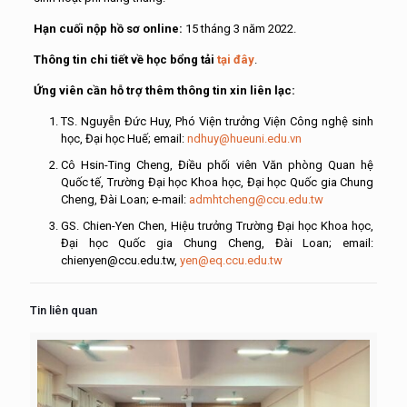
Hạn cuối nộp hồ sơ online:
15 tháng 3 năm 2022.
Thông tin chi tiết về học bổng tải
tại đây
.
Ứng viên cần hỗ trợ thêm thông tin xin liên lạc:
TS. Nguyễn Đức Huy, Phó Viện trưởng Viện Công nghệ sinh
học, Đại học Huế; email:
ndhuy@hueuni.edu.vn
Cô Hsin-Ting Cheng, Điều phối viên Văn phòng Quan hệ
Quốc tế, Trường Đại học Khoa học, Đại học Quốc gia Chung
Cheng, Đài Loan; e-mail:
admhtcheng@ccu.edu.tw
GS. Chien-Yen Chen, Hiệu trưởng Trường Đại học Khoa học,
Đại học Quốc gia Chung Cheng, Đài Loan; email:
chienyen@ccu.edu.tw,
yen@eq.ccu.edu.tw
Tin liên quan