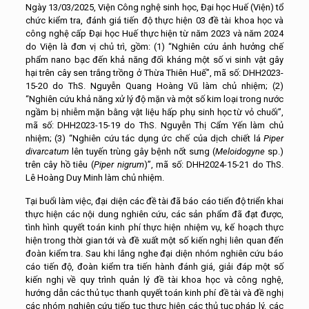
Ngày 13/03/2025, Viện Công nghệ sinh học, Đại học Huế (Viện) tổ
chức kiểm tra, đánh giá tiến độ thực hiện 03 đề tài khoa học và
công nghệ cấp Đại học Huế thực hiện từ năm 2023 và năm 2024
do Viện là đơn vị chủ trì, gồm: (1) “Nghiên cứu ảnh hưởng chế
phẩm nano bạc đến khả năng đối kháng một số vi sinh vật gây
hại trên cây sen trắng trồng ở Thừa Thiên Huế”, mã số: DHH2023-
15-20 do ThS. Nguyễn Quang Hoàng Vũ làm chủ nhiệm; (2)
“Nghiên cứu khả năng xử lý độ mặn và một số kim loại trong nước
ngầm bị nhiễm mặn bằng vật liệu hấp phụ sinh học từ vỏ chuối”,
mã số: DHH2023-15-19 do ThS. Nguyễn Thị Cẩm Yến làm chủ
nhiệm; (3) “Nghiên cứu tác dụng ức chế của dịch chiết lá
Piper
divarcatum
lên tuyến trùng gây bệnh nốt sưng (
Meloidogyne
sp.)
trên cây hồ tiêu (
Piper nigrum
)”, mã số: DHH2024-15-21 do ThS.
Lê Hoàng Duy Minh làm chủ nhiệm.
Tại buổi làm việc, đại diện các đề tài đã báo cáo tiến độ triển khai
thực hiện các nội dung nghiên cứu, các sản phẩm đã đạt được,
tình hình quyết toán kinh phí thực hiện nhiệm vụ, kế hoạch thực
hiện trong thời gian tới và đề xuất một số kiến nghị liên quan đến
đoàn kiểm tra. Sau khi lắng nghe đại diện nhóm nghiên cứu báo
cáo tiến độ, đoàn kiểm tra tiến hành đánh giá, giải đáp một số
kiến nghị về quy trình quản lý đề tài khoa học và công nghệ,
hướng dẫn các thủ tục thanh quyết toán kinh phí đề tài và đề nghị
các nhóm nghiên cứu tiếp tục thực hiện các thủ tục pháp lý, các