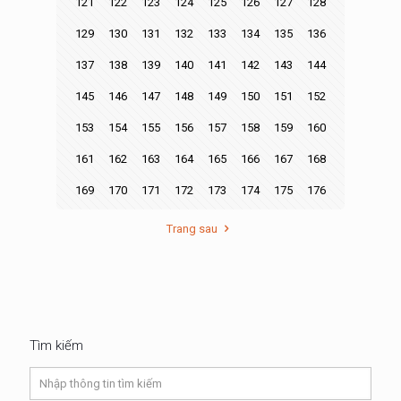
121
122
123
124
125
126
127
128
129
130
131
132
133
134
135
136
137
138
139
140
141
142
143
144
145
146
147
148
149
150
151
152
153
154
155
156
157
158
159
160
161
162
163
164
165
166
167
168
169
170
171
172
173
174
175
176
Trang sau
Tìm kiếm