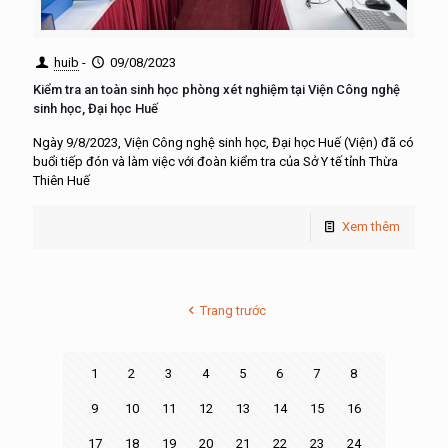
huib
-
09/08/2023
Kiểm tra an toàn sinh học phòng xét nghiệm tại Viện Công nghệ
sinh học, Đại học Huế
Ngày 9/8/2023, Viện Công nghệ sinh học, Đại học Huế (Viện) đã có
buổi tiếp đón và làm việc với đoàn kiểm tra của Sở Y tế tỉnh Thừa
Thiên Huế
Xem thêm
Trang trước
1
2
3
4
5
6
7
8
9
10
11
12
13
14
15
16
17
18
19
20
21
22
23
24