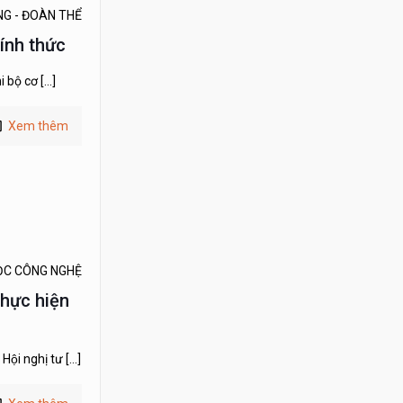
NG - ĐOÀN THỂ
ính thức
i bộ cơ
[…]
Xem thêm
ỌC CÔNG NGHỆ
thực hiện
ội nghị tư
[…]