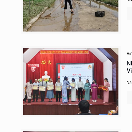
Vi
N
V
Nă