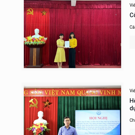
Vi
C
Că
Vi
H
d
Ch