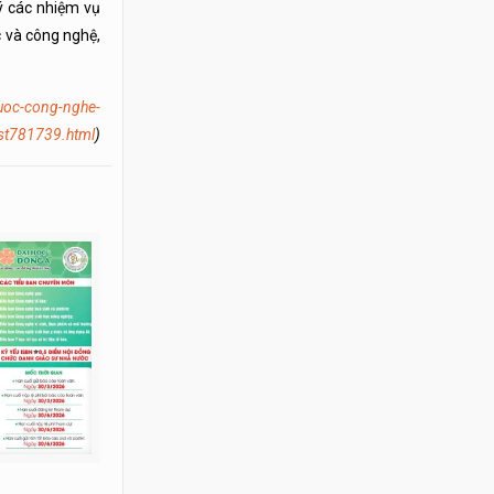
ý các nhiệm vụ
 và công nghệ,
duoc-cong-nghe-
st781739.html
)