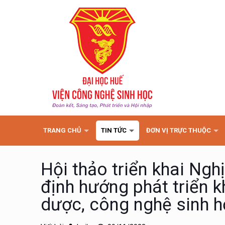
TRANG CHỦ
TIN TỨC
ĐƠN VỊ TRỰC THUỘC
Hội thảo triển khai Ng
định hướng phát triển k
dược, công nghệ sinh 