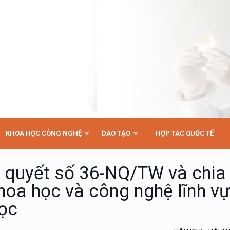
KHOA HỌC CÔNG NGHỆ
ĐÀO TẠO
HỢP TÁC QUỐC TẾ
hị quyết số 36-NQ/TW và chia
hoa học và công nghệ lĩnh vự
học