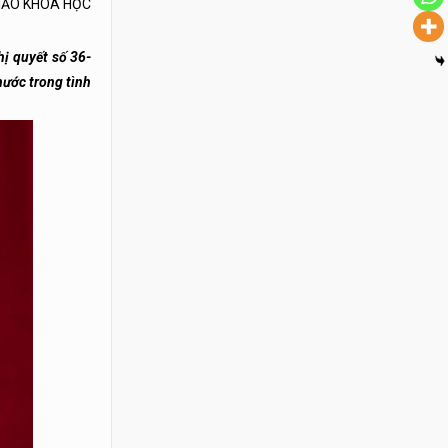
THẢO KHOA HỌC
hị quyết số 36-
nước trong tình