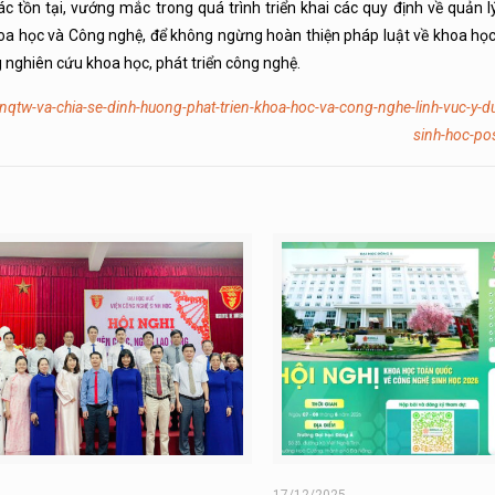
 tồn tại, vướng mắc trong quá trình triển khai các quy định về quản l
oa học và Công nghệ, để không ngừng hoàn thiện pháp luật về khoa học
 nghiên cứu khoa học, phát triển công nghệ.
6-nqtw-va-chia-se-dinh-huong-phat-trien-khoa-hoc-va-cong-nghe-linh-vuc-y-
sinh-hoc-po
6
17/12/2025