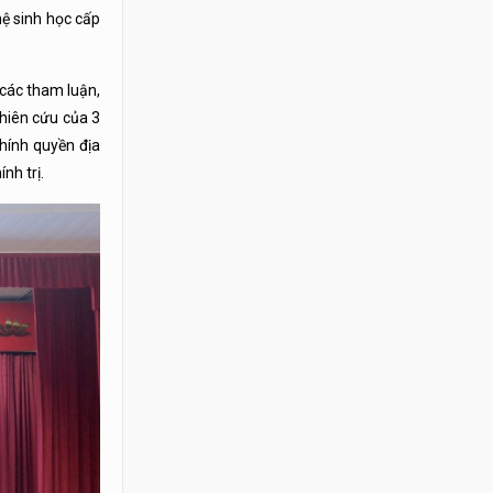
hệ sinh học cấp
 các tham luận,
ghiên cứu của 3
hính quyền địa
nh trị.