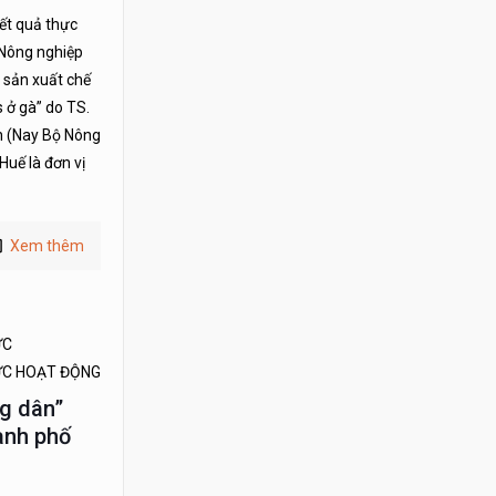
ết quả thực
 Nông nghiệp
 sản xuất chế
 ở gà” do TS.
n (Nay Bộ Nông
Huế là đơn vị
Xem thêm
ỨC
ỨC HOẠT ĐỘNG
g dân”
ành phố