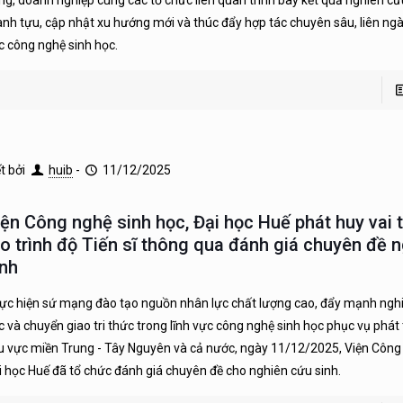
ng, doanh nghiệp cùng các tổ chức liên quan trình bày kết quả nghiên cứu
ành tựu, cập nhật xu hướng mới và thúc đẩy hợp tác chuyên sâu, liên ngà
c công nghệ sinh học.
ết bởi
huib
-
11/12/2025
iện Công nghệ sinh học, Đại học Huế phát huy vai 
ạo trình độ Tiến sĩ thông qua đánh giá chuyên đề 
inh
ực hiện sứ mạng đào tạo nguồn nhân lực chất lượng cao, đẩy mạnh ngh
c và chuyển giao tri thức trong lĩnh vực công nghệ sinh học phục vụ phát
u vực miền Trung - Tây Nguyên và cả nước, ngày 11/12/2025, Viện Công 
i học Huế đã tổ chức đánh giá chuyên đề cho nghiên cứu sinh.