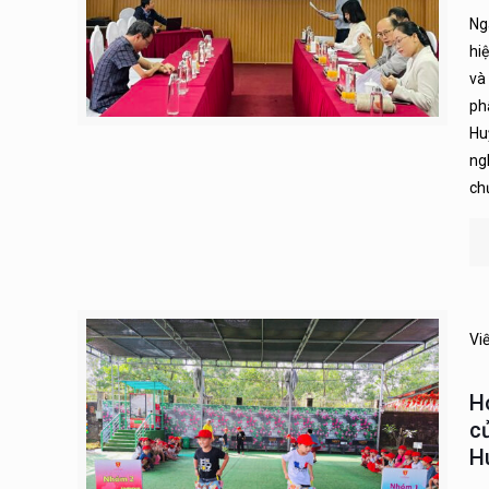
Ng
hi
và
ph
Hu
ng
chủ
Vi
H
c
H