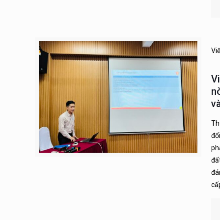
Vi
V
n
v
Th
đổ
ph
đấ
đá
cấ