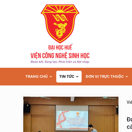
TRANG CHỦ
TIN TỨC
ĐƠN VỊ TRỰC THUỘC
Vi
Đ
c