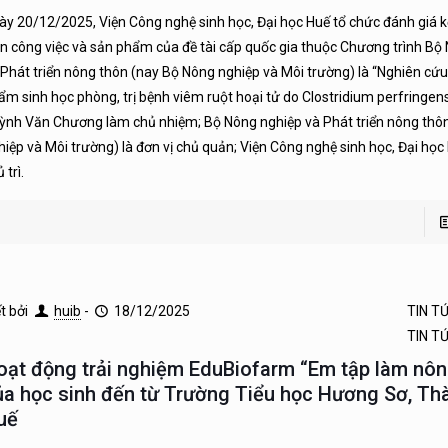
ày 20/12/2025, Viện Công nghệ sinh học, Đại học Huế tổ chức đánh giá k
ện công việc và sản phẩm của đề tài cấp quốc gia thuộc Chương trình Bộ
 Phát triển nông thôn (nay Bộ Nông nghiệp và Môi trường) là “Nghiên cứu
ẩm sinh học phòng, trị bệnh viêm ruột hoại tử do Clostridium perfringens
ỳnh Văn Chương làm chủ nhiệm; Bộ Nông nghiệp và Phát triển nông thô
hiệp và Môi trường) là đơn vị chủ quản; Viện Công nghệ sinh học, Đại học 
 trì.
ết bởi
huib
-
18/12/2025
TIN T
TIN T
oạt động trải nghiệm EduBiofarm “Em tập làm nôn
ủa học sinh đến từ Trường Tiểu học Hương Sơ, Th
uế