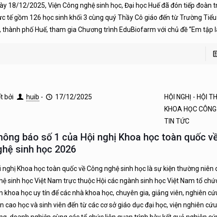
ày 18/12/2025, Viện Công nghệ sinh học, Đại học Huế đã đón tiếp đoàn t
ực tế gồm 126 học sinh khối 3 cùng quý Thầy Cô giáo đến từ Trường Tiể
, thành phố Huế, tham gia Chương trình EduBiofarm với chủ đề “Em tập 
ết bởi
huib
-
17/12/2025
HỘI NGHỊ - HỘI 
KHOA HỌC CÔNG
TIN TỨC
hông báo số 1 của Hội nghị Khoa học toàn quốc v
ghệ sinh học 2026
i nghị Khoa học toàn quốc về Công nghệ sinh học là sự kiện thường niên
hệ sinh học Việt Nam trực thuộc Hội các ngành sinh học Việt Nam tổ chức
n khoa học uy tín để các nhà khoa học, chuyên gia, giảng viên, nghiên cứ
ên cao học và sinh viên đến từ các cơ sở giáo dục đại học, viện nghiên cứ