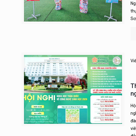
Ng
th
Sơ
Vi
T
n
Hộ
ng
đà
vi