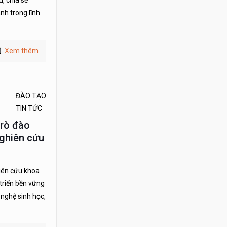
, chia sẻ
nh trong lĩnh
Xem thêm
ĐÀO TẠO
TIN TỨC
trò đào
nghiên cứu
iên cứu khoa
 triển bền vững
nghệ sinh học,