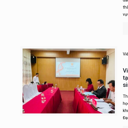
đẳ
th
vự
Vi
V
t
s
Th
họ
kh
Đạ