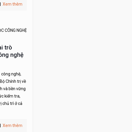
Xem thêm
ỌC CÔNG NGHỆ
i trò
công nghệ
, công nghệ,
Bộ Chính trị về
nh và bền vững
c kiểm tra,
 chủ trì ở cả
Xem thêm