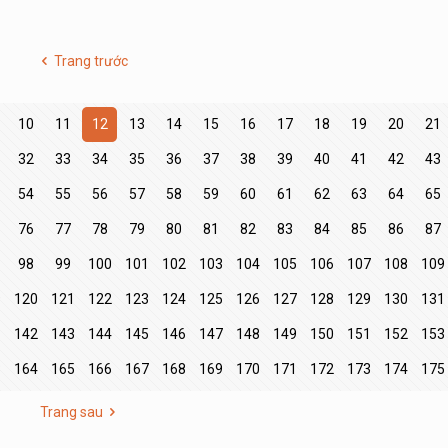
Trang trước
10
11
12
13
14
15
16
17
18
19
20
21
32
33
34
35
36
37
38
39
40
41
42
43
54
55
56
57
58
59
60
61
62
63
64
65
76
77
78
79
80
81
82
83
84
85
86
87
98
99
100
101
102
103
104
105
106
107
108
109
9
120
121
122
123
124
125
126
127
128
129
130
131
1
142
143
144
145
146
147
148
149
150
151
152
153
3
164
165
166
167
168
169
170
171
172
173
174
175
Trang sau