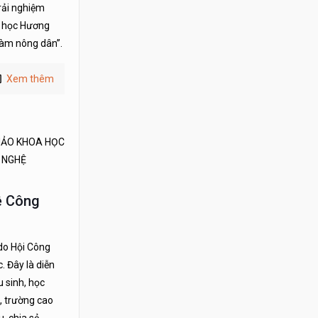
rải nghiệm
u học Hương
làm nông dân”.
Xem thêm
THẢO KHOA HỌC
 NGHỆ
ề Công
 do Hội Công
. Đây là diễn
u sinh, học
u, trường cao