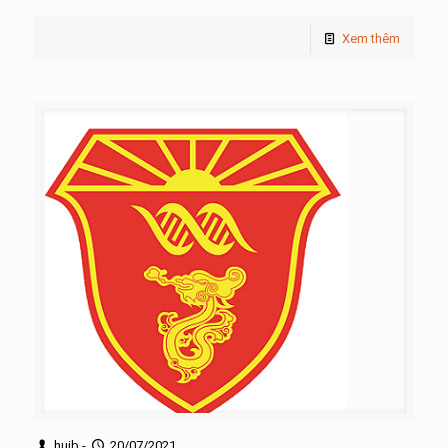
Xem thêm
huib
-
20/07/2021