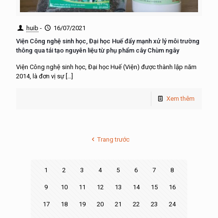
huib
-
16/07/2021
Viện Công nghệ sinh học, Đại học Huế đẩy mạnh xử lý môi trường
thông qua tái tạo nguyên liệu từ phụ phẩm cây Chùm ngây
Viện Công nghệ sinh học, Đại học Huế (Viện) được thành lập năm
2014, là đơn vị sự
[…]
Xem thêm
Trang trước
1
2
3
4
5
6
7
8
9
10
11
12
13
14
15
16
17
18
19
20
21
22
23
24