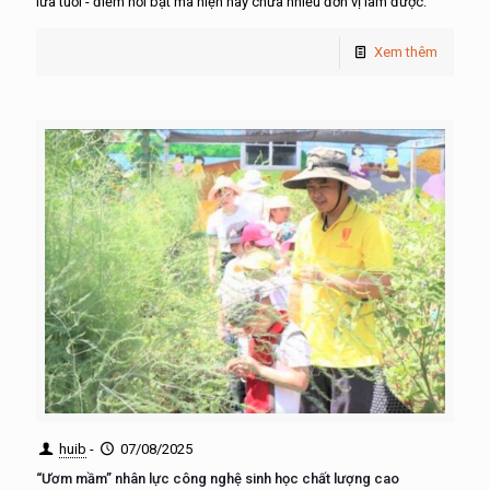
lứa tuổi - điểm nổi bật mà hiện nay chưa nhiều đơn vị làm được.
Xem thêm
huib
-
07/08/2025
“Ươm mầm” nhân lực công nghệ sinh học chất lượng cao