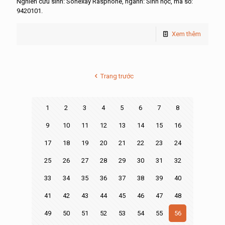
Nghiên cứu sinh: Sonexay Rasphone, ngành: Sinh học, mã số:
9420101.
Xem thêm
Trang trước
1
2
3
4
5
6
7
8
9
10
11
12
13
14
15
16
17
18
19
20
21
22
23
24
25
26
27
28
29
30
31
32
33
34
35
36
37
38
39
40
41
42
43
44
45
46
47
48
49
50
51
52
53
54
55
56