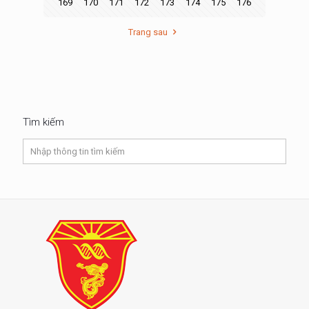
169
170
171
172
173
174
175
176
Trang sau
Tìm kiếm