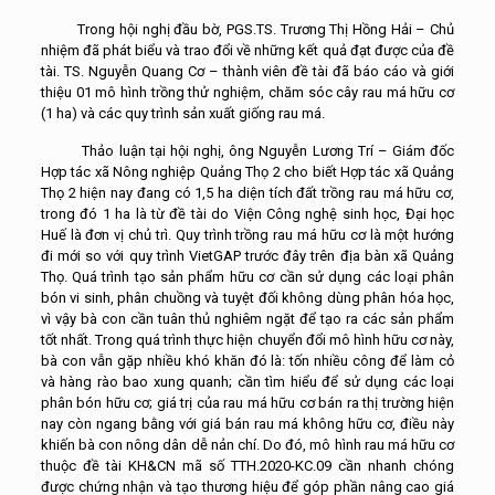
Trong hội nghị đầu bờ, PGS.TS. Trương Thị Hồng Hải – Chủ
nhiệm đã phát biểu và trao đổi về những kết quả đạt được của đề
tài. TS. Nguyễn Quang Cơ – thành viên đề tài đã báo cáo và giới
thiệu 01 mô hình trồng thử nghiệm, chăm sóc cây rau má hữu cơ
(1 ha) và các quy trình sản xuất giống rau má.
Thảo luận tại hội nghị, ông Nguyễn Lương Trí – Giám đốc
Hợp tác xã Nông nghiệp Quảng Thọ 2 cho biết Hợp tác xã Quảng
Thọ 2 hiện nay đang có 1,5 ha diện tích đất trồng rau má hữu cơ,
trong đó 1 ha là từ đề tài do Viện Công nghệ sinh học, Đại học
Huế là đơn vị chủ trì. Quy trình trồng rau má hữu cơ là một hướng
đi mới so với quy trình VietGAP trước đây trên địa bàn xã Quảng
Thọ. Quá trình tạo sản phẩm hữu cơ cần sử dụng các loại phân
bón vi sinh, phân chuồng và tuyệt đối không dùng phân hóa học,
vì vậy bà con cần tuân thủ nghiêm ngặt để tạo ra các sản phẩm
tốt nhất. Trong quá trình thực hiện chuyển đổi mô hình hữu cơ này,
bà con vẫn gặp nhiều khó khăn đó là: tốn nhiều công để làm cỏ
và hàng rào bao xung quanh; cần tìm hiểu để sử dụng các loại
phân bón hữu cơ; giá trị của rau má hữu cơ bán ra thị trường hiện
nay còn ngang bằng với giá bán rau má không hữu cơ, điều này
khiến bà con nông dân dễ nản chí. Do đó, mô hình rau má hữu cơ
thuộc đề tài KH&CN mã số TTH.2020-KC.09 cần nhanh chóng
được chứng nhận và tạo thương hiệu để góp phần nâng cao giá