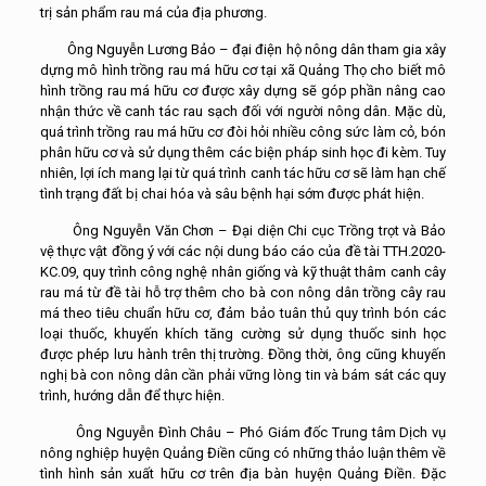
trị sản phẩm rau má của địa phương.
Ông Nguyễn Lương Bảo – đại điện hộ nông dân tham gia xây
dựng mô hình trồng rau má hữu cơ tại xã Quảng Thọ cho biết mô
hình trồng rau má hữu cơ được xây dựng sẽ góp phần nâng cao
nhận thức về canh tác rau sạch đối với người nông dân. Mặc dù,
quá trình trồng rau má hữu cơ đòi hỏi nhiều công sức làm cỏ, bón
phân hữu cơ và sử dụng thêm các biện pháp sinh học đi kèm. Tuy
nhiên, lợi ích mang lại từ quá trình canh tác hữu cơ sẽ làm hạn chế
tình trạng đất bị chai hóa và sâu bệnh hại sớm được phát hiện.
Ông Nguyễn Văn Chơn – Đại diện Chi cục Trồng trọt và Bảo
vệ thực vật đồng ý với các nội dung báo cáo của đề tài TTH.2020-
KC.09, quy trình công nghệ nhân giống và kỹ thuật thâm canh cây
rau má từ đề tài hỗ trợ thêm cho bà con nông dân trồng cây rau
má theo tiêu chuẩn hữu cơ, đảm bảo tuân thủ quy trình bón các
loại thuốc, khuyến khích tăng cường sử dụng thuốc sinh học
được phép lưu hành trên thị trường. Đồng thời, ông cũng khuyến
nghị bà con nông dân cần phải vững lòng tin và bám sát các quy
trình, hướng dẫn để thực hiện.
Ông Nguyễn Đình Châu – Phó Giám đốc Trung tâm Dịch vụ
nông nghiệp huyện Quảng Điền cũng có những thảo luận thêm về
tình hình sản xuất hữu cơ trên địa bàn huyện Quảng Điền. Đặc