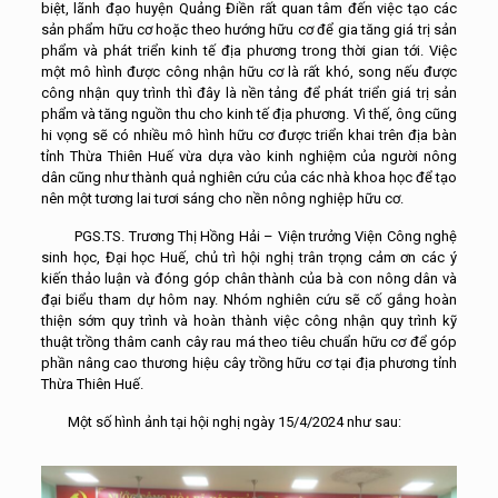
biệt, lãnh đạo huyện Quảng Điền rất quan tâm đến việc tạo các
sản phẩm hữu cơ hoặc theo hướng hữu cơ để gia tăng giá trị sản
phẩm và phát triển kinh tế địa phương trong thời gian tới. Việc
một mô hình được công nhận hữu cơ là rất khó, song nếu được
công nhận quy trình thì đây là nền tảng để phát triển giá trị sản
phẩm và tăng nguồn thu cho kinh tế địa phương. Vì thế, ông cũng
hi vọng sẽ có nhiều mô hình hữu cơ được triển khai trên địa bàn
tỉnh Thừa Thiên Huế vừa dựa vào kinh nghiệm của người nông
dân cũng như thành quả nghiên cứu của các nhà khoa học để tạo
nên một tương lai tươi sáng cho nền nông nghiệp hữu cơ.
PGS.TS. Trương Thị Hồng Hải – Viện trưởng Viện Công nghệ
sinh học, Đại học Huế, chủ trì hội nghị trân trọng cảm ơn các ý
kiến thảo luận và đóng góp chân thành của bà con nông dân và
đại biểu tham dự hôm nay. Nhóm nghiên cứu sẽ cố gắng hoàn
thiện sớm quy trình và hoàn thành việc công nhận quy trình kỹ
thuật trồng thâm canh cây rau má theo tiêu chuẩn hữu cơ để góp
phần nâng cao thương hiệu cây trồng hữu cơ tại địa phương tỉnh
Thừa Thiên Huế.
Một số hình ảnh tại hội nghị ngày 15/4/2024 như sau: