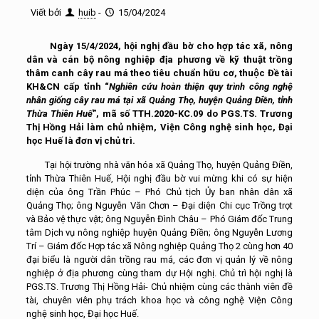
Viết bởi
huib
-
15/04/2024
Ngày 15/4/2024, hội nghị đầu bờ cho hợp tác xã, nông
dân và cán bộ nông nghiệp địa phương về kỹ thuật trồng
thâm canh cây rau má theo tiêu chuẩn hữu cơ, thuộc Đề tài
KH&CN cấp tỉnh “
Nghiên cứu hoàn thiện quy trình công nghệ
nhân giống cây rau má tại xã Quảng Thọ, huyện Quảng Điền, tỉnh
Thừa Thiên Huế
”, mã số TTH.2020-KC.09 do PGS.TS. Trương
Thị Hồng Hải làm chủ nhiệm, Viện Công nghệ sinh học, Đại
học Huế là đơn vị chủ trì.
Tại hội trường nhà văn hóa xã Quảng Thọ, huyện Quảng Điền,
tỉnh Thừa Thiên Huế, Hội nghị đầu bờ vui mừng khi có sự hiện
diện của ông Trần Phúc – Phó Chủ tịch Ủy ban nhân dân xã
Quảng Thọ; ông Nguyễn Văn Chơn – Đại diện Chi cục Trồng trọt
và Bảo vệ thực vật; ông Nguyễn Đình Châu – Phó Giám đốc Trung
tâm Dịch vụ nông nghiệp huyện Quảng Điền; ông Nguyễn Lương
Trí – Giám đốc Hợp tác xã Nông nghiệp Quảng Thọ 2 cùng hơn 40
đại biểu là người dân trồng rau má, các đơn vị quản lý về nông
nghiệp ở địa phương cùng tham dự Hội nghị. Chủ trì hội nghị là
PGS.TS. Trương Thị Hồng Hải- Chủ nhiệm cùng các thành viên đề
tài, chuyên viên phụ trách khoa học và công nghệ Viện Công
nghệ sinh học, Đại học Huế.