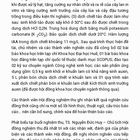
khi được xử lý hạt, tăng cường sự nhân chồi và ra rễ của cây lan
in
vitro
và tăng cường sinh trưởng của cây lúa và cây đậu tương
trồng trong điều kiện thí nghiệm; (5) dịch chiết tảo được làm như
sau: sinh khối tảo được sấy khô ở 50°C sau đó được chiết trong
dung dịch HCl 0,2N. Trung hoà dung dịch bằng muối potassium
carbonate (K­
CO
). Bảo quản dịch chiết dưới 20°C. Hàm lượng
­­ 2
3
IAA trong dịch chiết khoảng 11 mg/L. Sau quá trình thực hiện đề
tài, chủ nhiệm và các thành viên nghiên cứu đã công bố 02 bài
báo khoa học trên tạp chí Khoa học Đại học Huế, 01 bài báo khoa
học đăng trên tạp chí quốc tế thuộc danh mục SCOPUS; đào tạo
02 kỹ sư chuyên ngành Công nghệ sinh học; các sản phẩm ứng
dụng gồm: 0,5 kg sinh khối vi khuẩn lam có khả năng sinh auxin,
5 L phân bón chứa dịch chiết vi khuẩn lam và 01 quy trình sản
xuất dịch chiết phân bón vi khuẩn lam chất kích thích sinh trưởng
auxin (đã được hội đồng khoa học chuyên ngành thông qua).
Các thành viên Hội đồng nghiệm thu ghi nhận kết quả nghiên cứu
đồng thời cũng chỉ ra một số lỗi hình thức, thuật ngữ, cấu trúc báo
cáo… nên cần bổ sung, chỉnh sửa để hoàn thiện báo cáo.
Phát biểu tại buổi nghiệm thu, TS. Nguyễn Đức Huy – Chủ tịch Hội
đồng nghiệm thu đã nhất trí với các nhận xét, đánh giá của phản
biện và các thành viên Hội đồng; đề nghị nhóm nghiên cứu tiếp