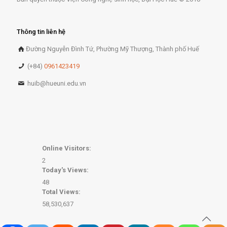
Thông tin liên hệ
Đường Nguyễn Đình Tứ, Phường Mỹ Thượng, Thành phố Huế
(+84)
0961423419
huib@hueuni.edu.vn
Online Visitors:
2
Today's Views:
48
Total Views:
58,530,637