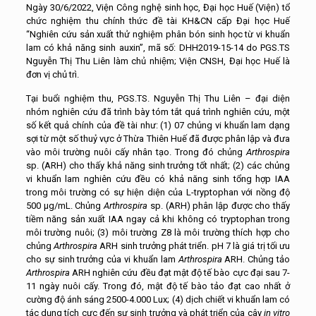
Ngày 30/6/2022, Viện Công nghệ sinh học, Đại học Huế (Viện) tổ
chức nghiệm thu chính thức đề tài KH&CN cấp Đại học Huế
“Nghiên cứu sản xuất thử nghiệm phân bón sinh học từ vi khuẩn
lam có khả năng sinh auxin”, mã số: DHH2019-15-14 do PGS.TS
Nguyễn Thị Thu Liên làm chủ nhiệm; Viện CNSH, Đại học Huế là
đơn vị chủ trì.
Tại buổi nghiệm thu, PGS.TS. Nguyễn Thị Thu Liên – đại diện
nhóm nghiên cứu đã trình bày tóm tắt quá trình nghiên cứu, một
số kết quả chính của đề tài như: (1) 07 chủng vi khuẩn lam dạng
sợi từ một số thuỷ vực ở Thừa Thiên Huế đã được phân lập và đưa
vào môi trường nuôi cấy nhân tạo. Trong đó chủng
Arthrospira
sp. (ARH) cho thấy khả năng sinh trưởng tốt nhất; (2) các chủng
vi khuẩn lam nghiên cứu đều có khả năng sinh tổng hợp IAA
trong môi trường có sự hiện diện của L-tryptophan với nồng độ
500 µg/mL. Chủng
Arthrospira
sp. (ARH) phân lập được cho thấy
tiềm năng sản xuất IAA ngay cả khi không có tryptophan trong
môi trường nuôi; (3) môi trường Z8 là môi trường thích hợp cho
chủng
Arthrospira
ARH sinh trưởng phát triển. pH 7 là giá trị tối ưu
cho sự sinh trưởng của vi khuẩn lam
Arthrospira
ARH. Chủng tảo
Arthrospira
ARH nghiên cứu đều đạt mật độ tế bào cực đại sau 7-
11 ngày nuôi cấy. Trong đó, mật độ tế bào tảo đạt cao nhất ở
cường độ ánh sáng 2500-4.000 Lux; (4) dịch chiết vi khuẩn lam có
tác dụng tích cực đến sự sinh trưởng và phát triển của cây
in vitro