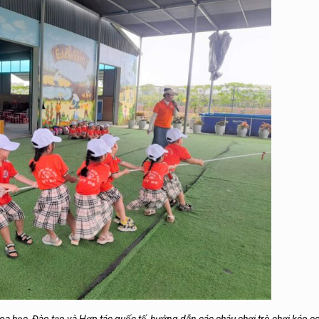
a học, Đào tạo và Hợp tác quốc tế, hướng dẫn các cháu chơi trò chơi kéo c