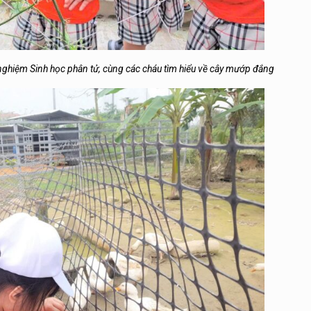
nghiệm Sinh học phân tử, cùng các cháu tìm hiểu về cây mướp đắng