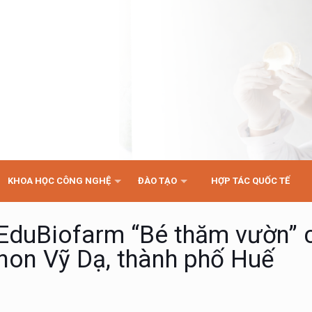
KHOA HỌC CÔNG NGHỆ
ĐÀO TẠO
HỢP TÁC QUỐC TẾ
 EduBiofarm “Bé thăm vườn” 
on Vỹ Dạ, thành phố Huế