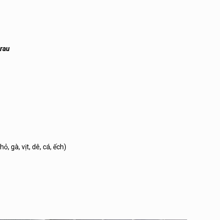
 rau
, gà, vịt, dê, cá, ếch)