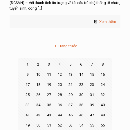
(ĐCSVN) – Với thành tích ấn tượng về tái cấu trúc hệ thống tổ chức,
tuyển sinh, công
[…]
Xem thêm
Trang trước
1
2
3
4
5
6
7
8
9
10
11
12
13
14
15
16
17
18
19
20
21
22
23
24
25
26
27
28
29
30
31
32
33
34
35
36
37
38
39
40
41
42
43
44
45
46
47
48
49
50
51
52
53
54
55
56