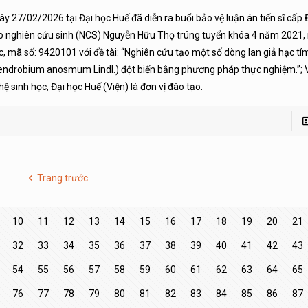
ày 27/02/2026 tại Đại học Huế đã diễn ra buổi bảo vệ luận án tiến sĩ cấp 
o nghiên cứu sinh (NCS) Nguyễn Hữu Thọ trúng tuyển khóa 4 năm 2021,
c, mã số: 9420101 với đề tài: “Nghiên cứu tạo một số dòng lan giả hạc tí
endrobium anosmum Lindl.) đột biến bằng phương pháp thực nghiệm.”; 
hệ sinh học, Đại học Huế (Viện) là đơn vị đào tạo.
Trang trước
10
11
12
13
14
15
16
17
18
19
20
21
32
33
34
35
36
37
38
39
40
41
42
43
54
55
56
57
58
59
60
61
62
63
64
65
76
77
78
79
80
81
82
83
84
85
86
87