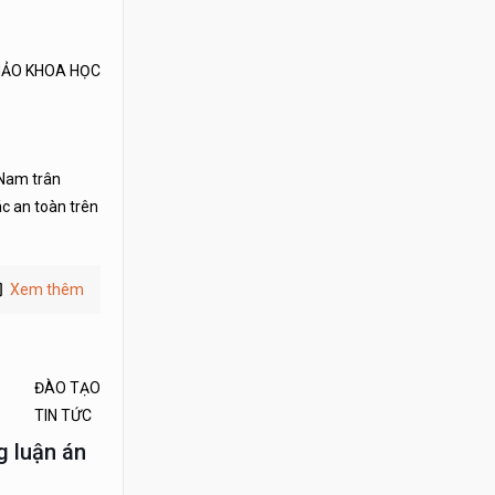
THẢO KHOA HỌC
 Nam trân
c an toàn trên
Xem thêm
ĐÀO TẠO
TIN TỨC
g luận án