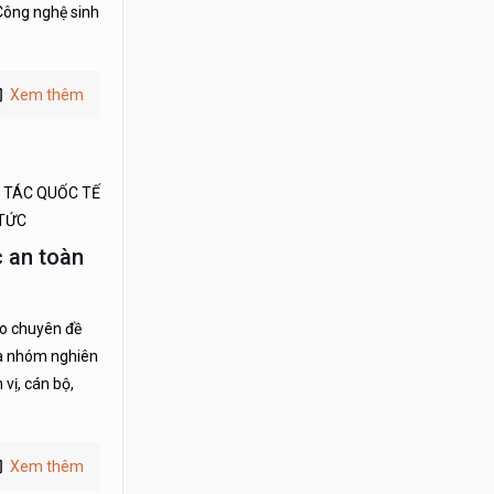
Công nghệ sinh
Xem thêm
 TÁC QUỐC TẾ
 TỨC
c an toàn
ảo chuyên đề
và nhóm nghiên
vị, cán bộ,
Xem thêm