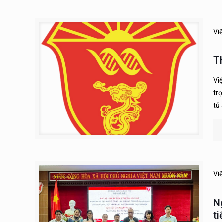
Vi
T
Vi
tr
tủ 
Vi
N
t