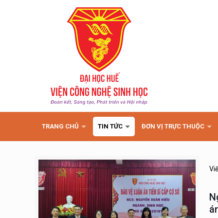
TRANG CHỦ
TIN TỨC
ĐƠN VỊ TRỰC THUỘC
Vi
N
án