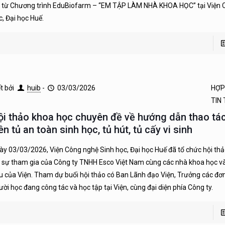
h từ Chương trình EduBiofarm – “EM TẬP LÀM NHÀ KHOA HỌC” tại Viện 
c, Đại học Huế.
ết bởi
huib
-
03/03/2026
HỢP
TIN
ội thảo khoa học chuyên đề về hướng dẫn thao tá
ên tủ an toàn sinh học, tủ hút, tủ cấy vi sinh
ày 03/03/2026, Viện Công nghệ Sinh học, Đại học Huế đã tổ chức hội th
i sự tham gia của Công ty TNHH Esco Việt Nam cùng các nhà khoa học 
u của Viện. Tham dự buổi hội thảo có Ban Lãnh đạo Viện, Trưởng các đơn 
ười học đang công tác và học tập tại Viện, cùng đại diện phía Công ty.