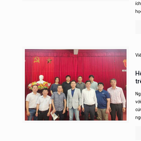
íc
họ
Vi
H
tr
Ng
vớ
cứ
ng