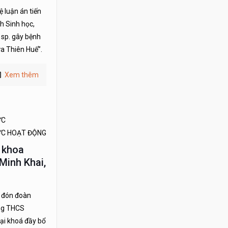
 luận án tiến
h Sinh học,
 sp. gây bệnh
ừa Thiên Huế”.
Xem thêm
ỨC
ỨC HOẠT ĐỘNG
 khoa
Minh Khai,
c đón đoàn
ờng THCS
ại khoá đầy bổ