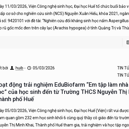
ày 11/03/2026, Viện Công nghệ sinh học, Đại học Huế tổ chức buổi bảo vệ
 cấp cơ sở cho nghiên cứu sinh (NCS) Nguyễn Xuân Hiếu, khóa 2021, ngàn
 số: 9420101 với đề tài: “Nghiên cứu đối kháng sinh học nấm Aspergillus
o rũ gốc mốc đen trên cây lạc (Arachis hypogea) ở tỉnh Quảng Trị và Th
ết bởi
huib
-
05/03/2026
TIN T
TIN T
oạt động trải nghiệm EduBiofarm “Em tập làm nhà
ọc” của học sinh đến từ Trường THCS Nguyễn Thị 
hành phố Huế
ày 05/03/2026, Viện Công nghệ sinh học, Đại học Huế (Viện) rất vui đượ
am quan gồm 232 em học sinh khối 6 cùng quý thầy cô giáo đến từ trư
uyễn Thị Minh Khai, Thành phố Huế tham gia, trải nghiệm và học tập ngo