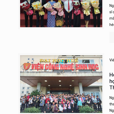
Ng
sĩ
mã
hé
Vi
H
h
T
Ng
th
Ng