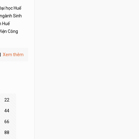
Đại học Huế
 ngành Sinh
m Huế
Viện Công
Xem thêm
22
44
66
88