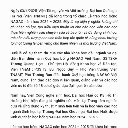
Ngày 03/4/2025, Viện Tài nguyên và Môi trường, Đại học Quốc gia
Hà Nội (Viện TN&MT) đã long trọng tổ chức Lễ trao học bổng
NAGAO năm học 2024 – 2025.
Đây là sự kiện ý nghĩa, không chỉ
ghi nhận nỗ lực, tạo điều kiện thuận lợi cho các học viên cao học
thực hiện nghiên cứu chuyên sâu về bảo tồn và đa dạng sinh học;
mà còn biểu tượng cho tinh thần hợp tác quốc tế, cùng nhau hướng
tới một tương lai bền vững cho thiên nhiên và môi trường Việt Nam.
Buổi lễ có sự tham dự của các nhà khoa học đầu ngành và đại
diện Ban điều hành Quỹ học bổng NAGAO Việt Nam: GS.TSKH
Trương Quang Học – Chủ tịch Hội đồng Khoa học và Đào tạo,
Viện TN&MT; PGS.TS. Bùi Ngọc Quý – Phó Viện trưởng Viện
TN&MT, Phó Trưởng Ban điều hành Quỹ học bổng NAGAO Việt
Nam, cùng lãnh đạo các đơn vị liên quan, giảng viên và các học
viên ưu tú đến từ 18 cơ sở giáo dục đại học trên cả nước.
Năm nay, Viện Công nghệ sinh học, Đại học Huế có KS. Hồ Thị
Hoàng Nhi, hiện đang là nghiên cứu viên tại Trung tâm nghiên
cứu và Ứng dụng kỹ thuật Y sinh tiên tiến và là học viên cao học
ngành Sinh học tại Trường Đại học Khoa học, Đại học Huế, được
vinh dự nhận học bổng NAGAO năm học 2024 – 2025.
Lễ trao học bổng NAGAO năm học 2024 – 2025 đã khép lại trong