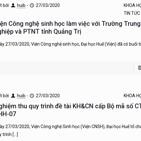
ết bởi
huib
-
27/03/2020
KHOA H
TIN TỨC
iện Công nghệ sinh học làm việc với Trường Trun
ghiệp và PTNT tỉnh Quảng Trị
ày 27/03/2020, Viện Công nghệ sinh học, Đại học Huế (Viện) đã có buổi t
ết bởi
huib
-
27/03/2020
KHOA H
ghiệm thu quy trình đề tài KH&CN cấp Bộ mã số C
HH-07
ày 27/03/2020, Viện Công nghệ Sinh học (Viện CNSH), Đại học Huế tổ c
y trình
[…]