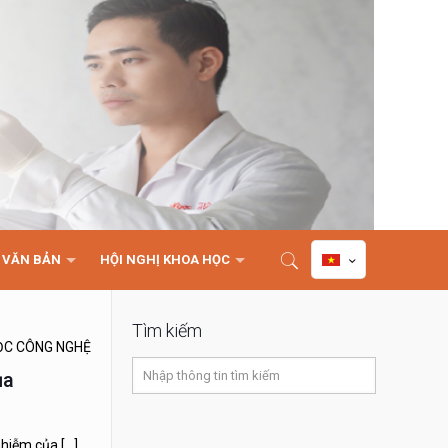
VĂN BẢN
HỘI NGHỊ KHOA HỌC
Tìm kiếm
ỌC CÔNG NGHỆ
ủa
 nhiễm của
[…]