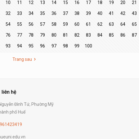
10
11
12
13
14
15
16
17
18
19
20
21
32
33
34
35
36
37
38
39
40
41
42
43
54
55
56
57
58
59
60
61
62
63
64
65
76
77
78
79
80
81
82
83
84
85
86
87
93
94
95
96
97
98
99
100
Trang sau
 liên hệ
guyễn Đình Tứ, Phường Mỹ
ành phố Huế
961423419
ueuni.edu.vn