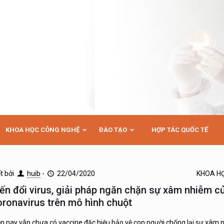
KHOA HỌC CÔNG NGHỆ
ĐÀO TẠO
HỢP TÁC QUỐC TẾ
ết bởi
huib
-
22/04/2020
KHOA H
iến đổi virus, giải pháp ngăn chặn sự xâm nhiễm c
oronavirus trên mô hình chuột
ện nay vẫn chưa có vaccine đặc hiệu bảo vệ con người chống lại sự xâm