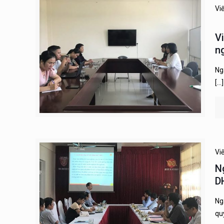
Vi
V
n
Ng
[…]
Vi
N
D
Ng
qu