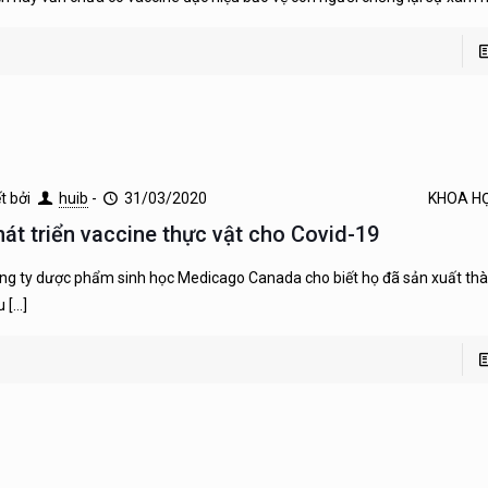
ết bởi
huib
-
31/03/2020
KHOA H
hát triển vaccine thực vật cho Covid-19
ng ty dược phẩm sinh học Medicago Canada cho biết họ đã sản xuất th
u
[…]