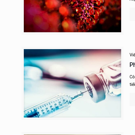
Vi
P
Cô
tiể