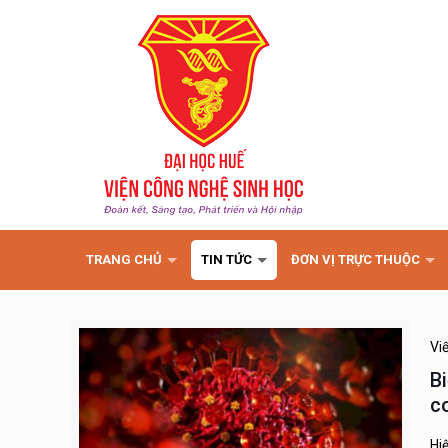
TRANG CHỦ
TIN TỨC
ĐƠN VỊ TRỰC THUỘC
Vi
B
c
Hi