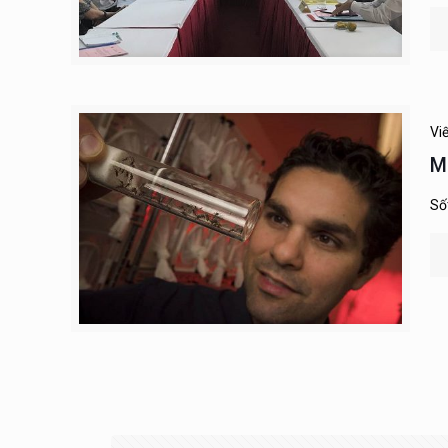
Vi
M
Số