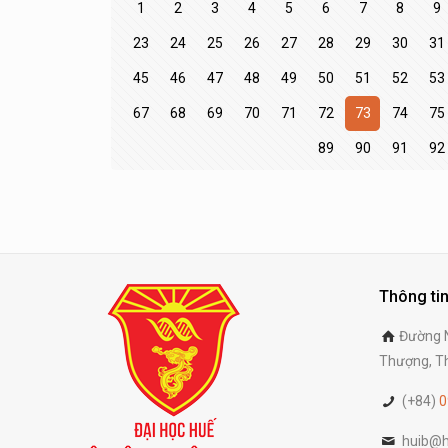
1
2
3
4
5
6
7
8
9
23
24
25
26
27
28
29
30
31
45
46
47
48
49
50
51
52
53
67
68
69
70
71
72
73
74
75
89
90
91
92
Thông tin
Đường N
Thượng, Th
(+84)
0
huib@h