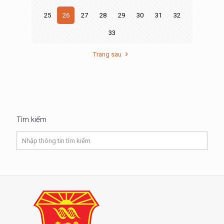
25
26
27
28
29
30
31
32
33
Trang sau
Tìm kiếm