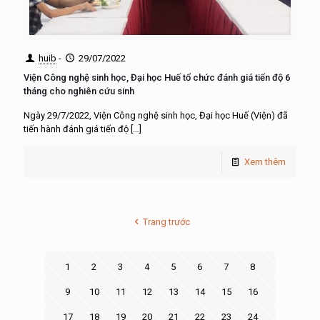
huib
-
29/07/2022
Viện Công nghệ sinh học, Đại học Huế tổ chức đánh giá tiến độ 6
tháng cho nghiên cứu sinh
Ngày 29/7/2022, Viện Công nghệ sinh học, Đại học Huế (Viện) đã
tiến hành đánh giá tiến độ
[…]
Xem thêm
Trang trước
1
2
3
4
5
6
7
8
9
10
11
12
13
14
15
16
17
18
19
20
21
22
23
24