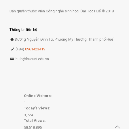
Bản quyền thuộc Viện Công nghệ sinh học, Đại Học Huế © 2018
Thông tin liên hệ
Đường Nguyễn Đình Tứ, Phường Mỹ Thượng, Thành phố Huế
(+84)
0961423419
huib@hueuni.edu.vn
Online Visitors:
1
Today's Views:
3,724
Total Views:
58,518,895