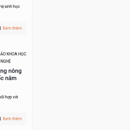
hệ sinh học
Xem thêm
THẢO KHOA HỌC
 NGHỆ
ong nông
uốc năm
ối hợp với
Xem thêm