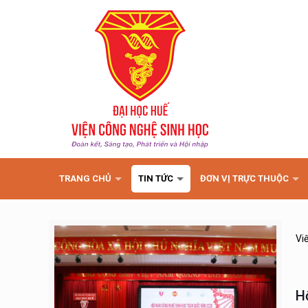
TRANG CHỦ
TIN TỨC
ĐƠN VỊ TRỰC THUỘC
Vi
H