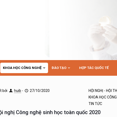
KHOA HỌC CÔNG NGHỆ
ĐÀO TẠO
HỢP TÁC QUỐC TẾ
ết bởi
huib
-
27/10/2020
HỘI NGHỊ - HỘI 
KHOA HỌC CÔNG
TIN TỨC
ội nghị Công nghệ sinh học toàn quốc 2020