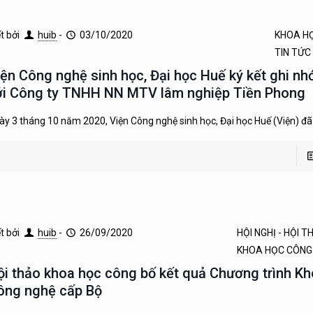
ết bởi
huib
-
03/10/2020
KHOA H
TIN TỨC
iện Công nghệ sinh học, Đại học Huế ký kết ghi nh
ới Công ty TNHH NN MTV lâm nghiệp Tiền Phong
ày 3 tháng 10 năm 2020, Viện Công nghệ sinh học, Đại học Huế (Viện) đã
ết bởi
huib
-
26/09/2020
HỘI NGHỊ - HỘI 
KHOA HỌC CÔNG
ội thảo khoa học công bố kết quả Chương trình Kh
ông nghệ cấp Bộ