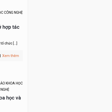
ỌC CÔNG NGHỆ
ớ hợp tác
 tổ chức
[…]
Xem thêm
THẢO KHOA HỌC
 NGHỆ
oa học và