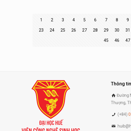
1
2
3
4
5
6
7
8
9
23
24
25
26
27
28
29
30
31
45
46
47
Thông tin
Đường N
Thượng, Th
(+84)
0
huib@h