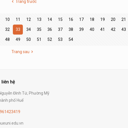
Trang trước
10
11
12
13
14
15
16
17
18
19
20
21
32
33
34
35
36
37
38
39
40
41
42
43
48
49
50
51
52
53
54
Trang sau
 liên hệ
guyễn Đình Tứ, Phường Mỹ
ành phố Huế
961423419
ueuni.edu.vn