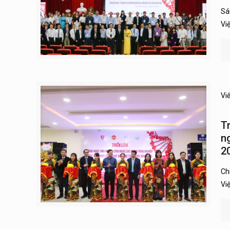
Sá
Vi
Vi
T
n
2
Ch
Vi