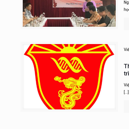
Ng
họ
Vi
T
t
Vi
[…]