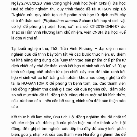
Ngày 27/03/2020, Viện Công nghệ Sinh học (Viện CNSH), Đại học
Huế tổ chức nghiệm thu quy trình thuộc đề tài KH&CN cấp Bộ
“Nghiên cứu quy trình tạo chế phẩm sinh học từ dịch chiết cây
chó đẻ thân xanh (
Phyllanthus amarus
Schum) kết hợp vi sinh vật
có lợi để phòng trị bệnh tôm, cá”, mã số: CT-2018-DHH-07 do
Thạc sĩ Trần Vinh Phương làm chủ nhiệm, Viện CNSH, Đại học Huế
là đơn vị chủ trì.
Tại buổi nghiệm thu, ThS. Trần Vinh Phương – đại diện nhóm
nghiên cứu đã trình bày tóm tắt về các bước thực hiện, ưu điểm
và khả năng ứng dụng của “Quy trình tạo sản phẩm chế phẩm từ
dịch chiết cây chó đẻ thân xanh kết hợp vi sinh vật có lợi” và “Quy
trình sử dụng chế phẩm từ dịch chiết cây chó đẻ thân xanh kết
hợp vi sinh vật có lợi” bằng sản phẩm khoa học công nghệ từ đề
tài là HU-GANTOMIX để phòng trị bệnh tôm, cá. Các thành viên
Hội đồng nghiệm thu đánh giá cao kết quả nghiên cứu, đảm bảo
so với mục tiêu đề tài đồng thời cũng chỉ ra một số lỗi hình thức,
cấu trúc báo cáo… nên cần bổ sung, chỉnh sửa để hoàn thiện báo
cáo.
Kết thúc buổi làm việc, Chủ tịch Hội đồng nghiệm thu đã nhất trí
với các nhận xét, đánh giá của phản biện và các thành viên Hội
đồng; đề nghị nhóm nghiên cứu tiếp thu đầy đủ các ý kiến phản
biện, góp ý, nhận xét của các thành viên Hội đồng nghiệm thu để