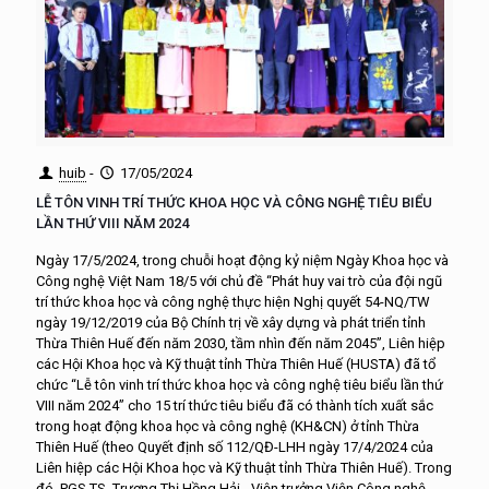
huib
-
17/05/2024
LỄ TÔN VINH TRÍ THỨC KHOA HỌC VÀ CÔNG NGHỆ TIÊU BIỂU
LẦN THỨ VIII NĂM 2024
Ngày 17/5/2024, trong chuỗi hoạt động kỷ niệm Ngày Khoa học và
Công nghệ Việt Nam 18/5 với chủ đề “Phát huy vai trò của đội ngũ
trí thức khoa học và công nghệ thực hiện Nghị quyết 54-NQ/TW
ngày 19/12/2019 của Bộ Chính trị về xây dựng và phát triển tỉnh
Thừa Thiên Huế đến năm 2030, tầm nhìn đến năm 2045”, Liên hiệp
các Hội Khoa học và Kỹ thuật tỉnh Thừa Thiên Huế (HUSTA) đã tổ
chức “Lễ tôn vinh trí thức khoa học và công nghệ tiêu biểu lần thứ
VIII năm 2024” cho 15 trí thức tiêu biểu đã có thành tích xuất sắc
trong hoạt động khoa học và công nghệ (KH&CN) ở tỉnh Thừa
Thiên Huế (theo Quyết định số 112/QĐ-LHH ngày 17/4/2024 của
Liên hiệp các Hội Khoa học và Kỹ thuật tỉnh Thừa Thiên Huế). Trong
đó, PGS.TS. Trương Thị Hồng Hải - Viện trưởng Viện Công nghệ