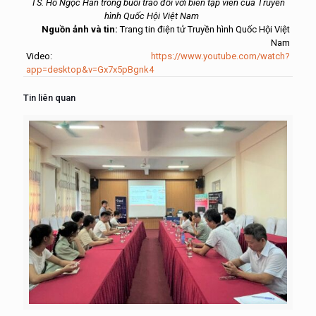
TS. Hồ Ngọc Hân trong buổi trao đổi với biên tập viên của Truyền
hình Quốc Hội Việt Nam
Nguồn ảnh và tin:
Trang tin điện tử Truyền hình Quốc Hội Việt
Nam
Video:
https://www.youtube.com/watch?
app=desktop&v=Gx7x5pBgnk4
Tin liên quan