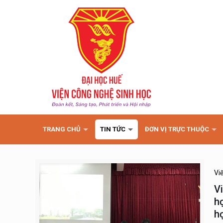
TRANG CHỦ
TIN TỨC
ĐƠN VỊ TRỰC THUỘC
Vi
V
h
h