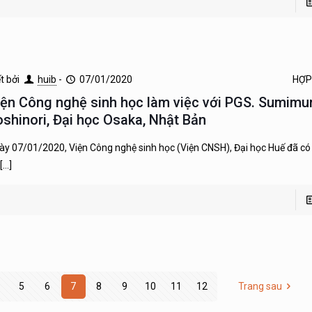
ết bởi
huib
-
07/01/2020
HỢP
iện Công nghệ sinh học làm việc với PGS. Sumimu
oshinori, Đại học Osaka, Nhật Bản
ày 07/01/2020, Viện Công nghệ sinh học (Viện CNSH), Đại học Huế đã có 
[…]
5
6
7
8
9
10
11
12
Trang sau