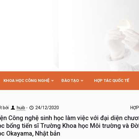
KHOA HỌC CÔNG NGHỆ
ĐÀO TẠO
HỢP TÁC QUỐC TẾ
ết bởi
huib
-
24/12/2020
HỢP
iện Công nghệ sinh học làm việc với đại diện chươ
ọc bổng tiến sĩ Trường Khoa học Môi trường và Đời
ọc Okayama, Nhật bản