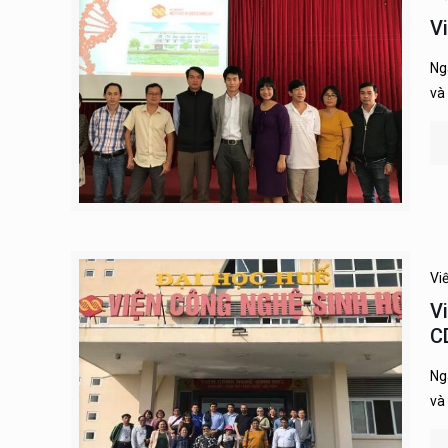
V
Ng
và
Vi
V
C
Ng
và