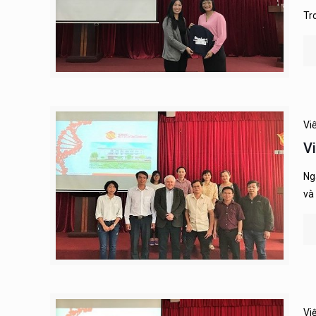
Tr
Vi
V
Ng
và
Vi