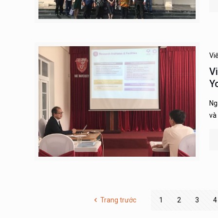
Vi
V
Y
Ng
và
Trang trước
1
2
3
4