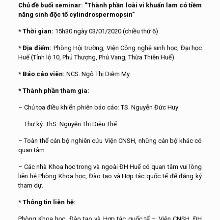
Chủ đề buổi seminar:
“Thành phần loài vi khuẩn lam có tiềm
năng sinh độc tố cylindrospermopsin”
* Thời gian:
15h30 ngày 03/01/2020 (chiều thứ 6)
* Địa điểm:
Phòng Hội trường, Viện Công nghệ sinh học, Đại học
Huế (Tỉnh lộ 10, Phú Thượng, Phú Vang, Thừa Thiên Huế)
* Báo cáo viên:
NCS. Ngô Thị Diễm My
* Thành phần tham gia:
– Chủ tọa điều khiển phiên báo cáo: TS. Nguyễn Đức Huy
– Thư ký: ThS. Nguyễn Thị Diệu Thể
– Toàn thể cán bộ nghiên cứu Viện CNSH, những cán bộ khác có
quan tâm
– Các nhà Khoa học trong và ngoài ĐH Huế có quan tâm vui lòng
liên hệ Phòng Khoa học, Đào tạo và Hợp tác quốc tế để đăng ký
tham dự.
* Thông tin liên hệ:
Phòng Khoa học, Đào tạo và Hợp tác quốc tế – Viện CNSH, ĐH