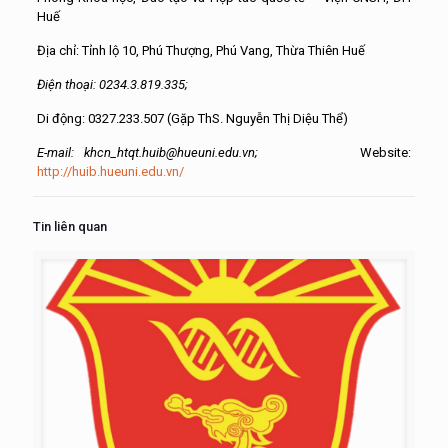
Huế
Địa chỉ: Tỉnh lộ 10, Phú Thượng, Phú Vang, Thừa Thiên Huế
Điện thoại: 0234.3.819.335;
Di động: 0327.233.507 (Gặp ThS. Nguyễn Thị Diệu Thể)
E-mail: khcn_htqt.huib@hueuni.edu.vn;
Website:
http://huib.hueuni.edu.vn/
Tin liên quan