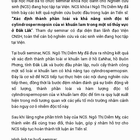
Đại học Huế đã tổ chức seminar khoa học dành cho Nghiên cứu
sinh (NCS) đang học tập tại Viện. NCS khóa I Ngô Thị Diễm My đã
trình bày các kết quả nghiên cứu bước đầu trong luận án Tiến sĩ:
“Xác định thành phần loài và khả năng sinh độc tố
cylindrospermopsin của vi khuẩn lam trong một số thủy vực
ở Đăk Lăk
”. Tham dự seminar có đại diện Ban lãnh đạo Viện
CNSH, toàn thể cán bộ nghiên cứu và các sinh viên đang học tập
tại Viện.
Tại buổi seminar, NCS. Ngô Thị Diễm My đã đưa ra những kết quả
về xác định thành phần loài vi khuẩn lam ở hồ EaNhai, hồ Buôn
Phơng, tỉnh Đăk Lăk và bước đầu phân lập, nuôi cấy thành công
một số loài vi khuẩn lam có khả năng tạo cylindrospermopsin.
Đây là cơ sở để NCS tiếp tục thực hiện các nội dung nghiên cứu
tiếp theo, đồng thời là bước đệm nhằm đánh giá sự biến động về
số lượng, thành phần loài và hàm lượng độc tố
cylindrospermopsin của vi khuẩn lam độc để tìm ra quy luật xuất
hiện trong mối tương quan với các yếu tố môi trường nhằm cảnh
báo nguy cơ ô nhiễm độc tố này.
Sau khi lắng nghe phần trình bày của NCS. Ngô Thị Diễm My, các
thành viên đã cùng trao đổi, thảo luận, góp ý nhằm hỗ trợ cho
NCS tiếp tục hoàn thành tốt luận án Tiến sĩ.
Hình ảnh tại buổi seminar: