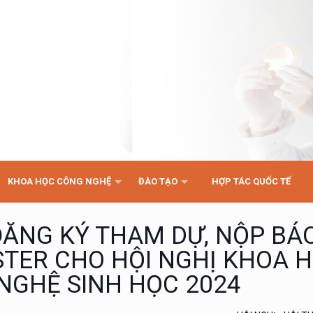
KHOA HỌC CÔNG NGHỆ
ĐÀO TẠO
HỢP TÁC QUỐC TẾ
ĐĂNG KÝ THAM DỰ, NỘP BÁ
STER CHO HỘI NGHỊ KHOA 
NGHỆ SINH HỌC 2024