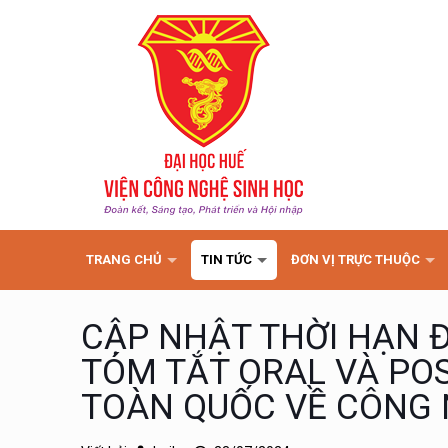
TRANG CHỦ
TIN TỨC
ĐƠN VỊ TRỰC THUỘC
CẬP NHẬT THỜI HẠN 
TÓM TẮT ORAL VÀ PO
TOÀN QUỐC VỀ CÔNG 