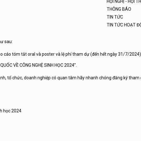
HỘI NGHỊ - HỘI 
THÔNG BÁO
TIN TỨC
TIN TỨC HOẠT 
hư sau:
o cáo tóm tắt oral và poster và lệ phí tham dự (đến hết ngày 31/7/2024)
N QUỐC VỀ CÔNG NGHỆ SINH HỌC 2024”.
ngành, tổ chức, doanh nghiệp có quan tâm hãy nhanh chóng đăng ký tham 
nh học 2024