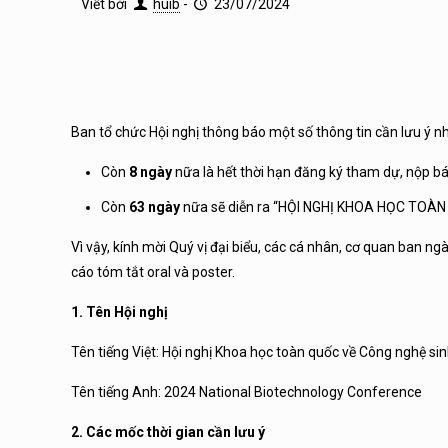
Viết bởi
huib
-
23/07/2024
Ban tổ chức Hội nghị thông báo một số thông tin cần lưu ý n
Còn
8 ngày
nữa là hết thời hạn đăng ký tham dự, nộp bá
Còn
63 ngày
nữa sẽ diễn ra “HỘI NGHỊ KHOA HỌC TOÀ
Vì vậy, kính mời Quý vị đại biểu, các cá nhân, cơ quan ban 
cáo tóm tắt oral và poster.
1. Tên Hội nghị
Tên tiếng Việt: Hội nghị Khoa học toàn quốc về Công nghệ si
Tên tiếng Anh: 2024 National Biotechnology Conference
2. Các mốc thời gian cần lưu ý