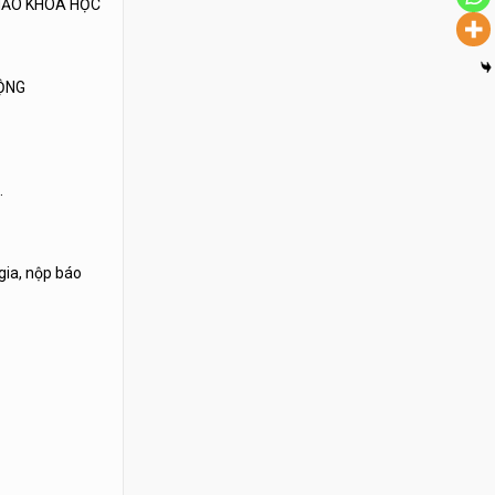
THẢO KHOA HỌC
ĐỘNG
.
gia, nộp báo