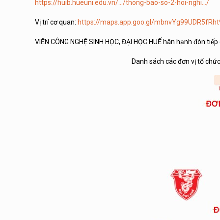
https://huib.hueuni.edu.vn/…/thong-bao-so-2-hoi-nghi…/
Vị trí cơ quan:
https://maps.app.goo.gl/mbnvYg99UDR5fRht
VIỆN CÔNG NGHỆ SINH HỌC, ĐẠI HỌC HUẾ hân hạnh đón tiếp q
Danh sách các đơn vị tổ chức,