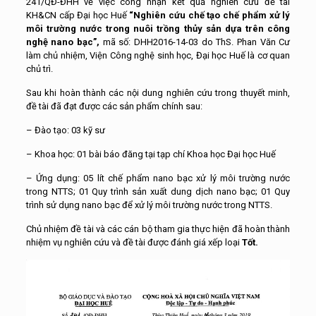
241/QĐ-ĐHH về việc công nhận kết quả nghiên cứu đề tài
KH&CN cấp Đại học Huế
“Nghiên cứu chế tạo chế phẩm xử lý
môi trường nước trong nuôi trồng thủy sản dựa trên công
nghệ nano bạc”,
mã số: DHH2016-14-03 do ThS. Phan Văn Cư
làm chủ nhiệm, Viện Công nghệ sinh học, Đại học Huế là cơ quan
chủ trì.
Sau khi hoàn thành các nội dung nghiên cứu trong thuyết minh,
đề tài đã đạt được các sản phẩm chính sau:
– Đào tạo: 03 kỹ sư
– Khoa học: 01 bài báo đăng tại tạp chí Khoa học Đại học Huế
– Ứng dụng: 05 lít chế phẩm nano bạc xử lý môi trường nước
trong NTTS; 01 Quy trình sản xuất dung dịch nano bạc; 01 Quy
trình sử dụng nano bạc để xử lý môi trường nước trong NTTS.
Chủ nhiệm đề tài và các cán bộ tham gia thực hiện đã hoàn thành
nhiệm vụ nghiên cứu và đề tài được đánh giá xếp loại
Tốt.