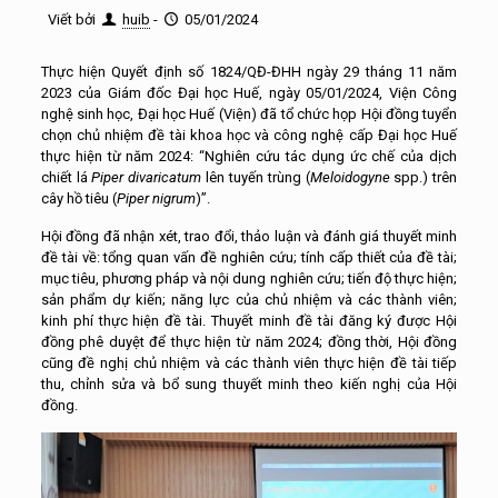
Viết bởi
huib
-
05/01/2024
Thực hiện Quyết định số 1824/QĐ-ĐHH ngày 29 tháng 11 năm
2023 của Giám đốc Đại học Huế, ngày 05/01/2024, Viện Công
nghệ sinh học, Đại học Huế (Viện) đã tổ chức họp Hội đồng tuyển
chọn chủ nhiệm đề tài khoa học và công nghệ cấp Đại học Huế
thực hiện từ năm 2024: “Nghiên cứu tác dụng ức chế của dịch
chiết lá
Piper divaricatum
lên tuyến trùng (
Meloidogyne
spp.) trên
cây hồ tiêu (
Piper nigrum
)”.
Hội đồng đã nhận xét, trao đổi, thảo luận và đánh giá thuyết minh
đề tài về: tổng quan vấn đề nghiên cứu; tính cấp thiết của đề tài;
mục tiêu, phương pháp và nội dung nghiên cứu; tiến độ thực hiện;
sản phẩm dự kiến; năng lực của chủ nhiệm và các thành viên;
kinh phí thực hiện đề tài. Thuyết minh đề tài đăng ký được Hội
đồng phê duyệt để thực hiện từ năm 2024; đồng thời, Hội đồng
cũng đề nghị chủ nhiệm và các thành viên thực hiện đề tài tiếp
thu, chỉnh sửa và bổ sung thuyết minh theo kiến nghị của Hội
đồng.