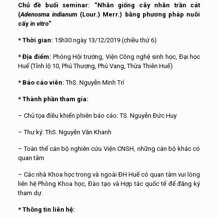
Chủ đề buổi seminar: “Nhân giống cây nhân trần cát
(
Adenosma indianum
(Lour.) Merr.) bằng phương pháp nuôi
cấy
in vitro
”
* Thời gian:
15h30 ngày 13/12/2019 (chiều thứ 6)
* Địa điểm:
Phòng Hội trường, Viện Công nghệ sinh học, Đại học
Huế (Tỉnh lộ 10, Phú Thượng, Phú Vang, Thừa Thiên Huế)
* Báo cáo viên:
ThS. Nguyễn Minh Trí
* Thành phần tham gia:
– Chủ tọa điều khiển phiên báo cáo: TS. Nguyễn Đức Huy
– Thư ký: ThS. Nguyễn Văn Khanh
– Toàn thể cán bộ nghiên cứu Viện CNSH, những cán bộ khác có
quan tâm
– Các nhà Khoa học trong và ngoài ĐH Huế có quan tâm vui lòng
liên hệ Phòng Khoa học, Đào tạo và Hợp tác quốc tế để đăng ký
tham dự.
* Thông tin liên hệ: