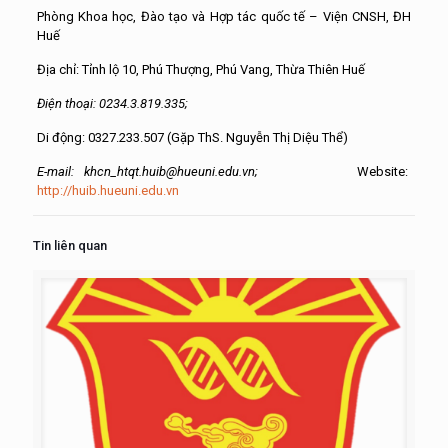
Phòng Khoa học, Đào tạo và Hợp tác quốc tế – Viện CNSH, ĐH
Huế
Địa chỉ: Tỉnh lộ 10, Phú Thượng, Phú Vang, Thừa Thiên Huế
Điện thoại: 0234.3.819.335;
Di động: 0327.233.507 (Gặp ThS. Nguyễn Thị Diệu Thể)
E-mail: khcn_htqt.huib@hueuni.edu.vn;
Website:
http://huib.hueuni.edu.vn
Tin liên quan