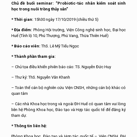
Chủ đề buổi seminar: “Probiotic-tác nhân kiểm soát sinh
học trong nuôi trồng thủy sản”
* Thời gian:
15h30 ngày 17/10/2019 (chiều thứ 5)
* Địa điểm:
Phòng Hội trường, Viện Công nghệ sinh học, Đại học
Huế (Tỉnh lộ 10, Phú Thượng, Phú Vang, Thừa Thiên Huế)
* Báo cáo viên:
ThS. Lê Mỹ Tiểu Ngọc
* Thành phần tham gia:
– Chủ tọa điều khiển phiên báo cáo: TS. Nguyễn Đức Huy
– Thư ký: ThS. Nguyễn Văn Khanh
– Toàn thể cán bộ nghiên cứu Viện CNSH, những cán bộ khác có
quan tâm
– Các nhà Khoa học trong và ngoài ĐH Huế có quan tâm vui lòng
liên hệ Phòng Khoa học, Đào tạo và Hợp tác quốc tế để đăng ký
tham dự.
* Thông tin liên hệ:
Phòng Khoa học, Đào tạo và Hợp tác quốc tế – Viện CNSH, ĐH