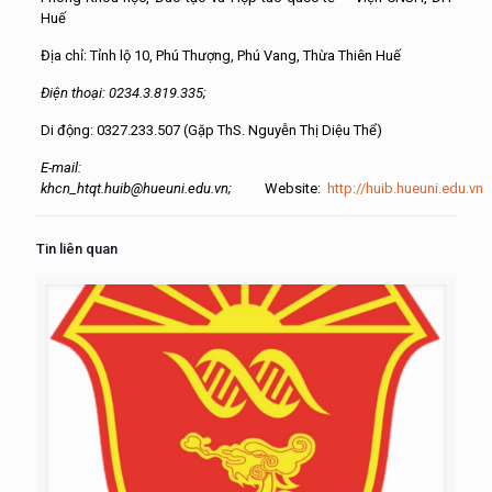
Huế
Địa chỉ: Tỉnh lộ 10, Phú Thượng, Phú Vang, Thừa Thiên Huế
Điện thoại: 0234.3.819.335;
Di động: 0327.233.507 (Gặp ThS. Nguyễn Thị Diệu Thể)
E-mail:
khcn_htqt.huib@hueuni.edu.vn;
Website:
http://huib.hueuni.edu.vn
Tin liên quan