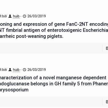
ết bởi
huib
-
26/03/2019
loning and expression of gene FanC-2NT encodin
NT fimbrial antigen of enterotoxigenic Escherichia
iarrheic post-weaning piglets.
ết bởi
huib
-
26/03/2019
haracterization of a novel manganese dependent
ndoglucanase belongs in GH family 5 from Phane
hrysosporium