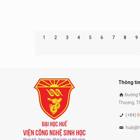
1
2
3
4
5
6
7
8
9
Thông tin
Đường N
Thượng, Th
(+84)
0
huib@h