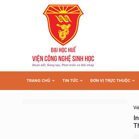
TRANG CHỦ
TIN TỨC
ĐƠN VỊ TRỰC THUỘC
Vi
I
T