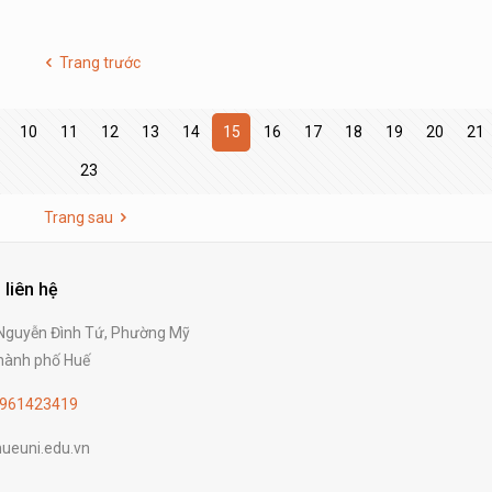
Trang trước
10
11
12
13
14
15
16
17
18
19
20
21
23
Trang sau
 liên hệ
guyễn Đình Tứ, Phường Mỹ
ành phố Huế
961423419
ueuni.edu.vn