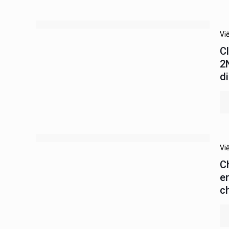
Vi
C
2
d
Vi
C
e
c