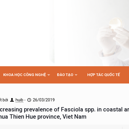
KHOA HỌC CÔNG NGHỆ
ĐÀO TẠO
HỢP TÁC QUỐC TẾ
ết bởi
huib
-
26/03/2019
ncreasing prevalence of Fasciola spp. in coastal ar
hua Thien Hue province, Viet Nam