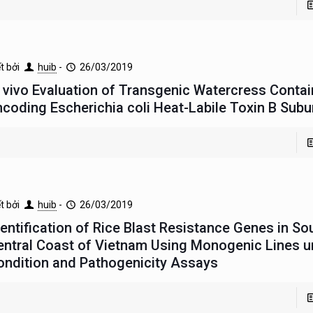
ết bởi
huib
-
26/03/2019
n vivo Evaluation of Transgenic Watercress Conta
ncoding Escherichia coli Heat-Labile Toxin B Subu
ết bởi
huib
-
26/03/2019
dentification of Rice Blast Resistance Genes in So
entral Coast of Vietnam Using Monogenic Lines u
ondition and Pathogenicity Assays