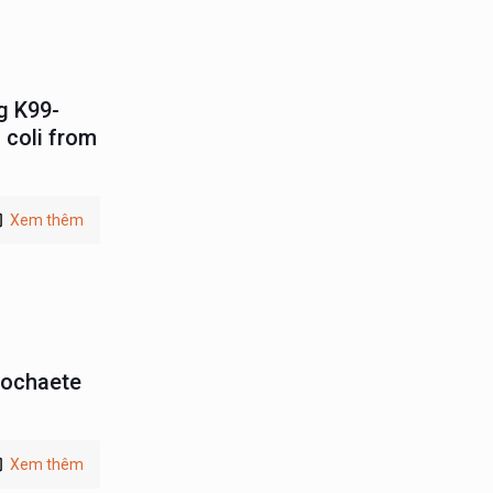
g K99-
 coli from
Xem thêm
rochaete
Xem thêm