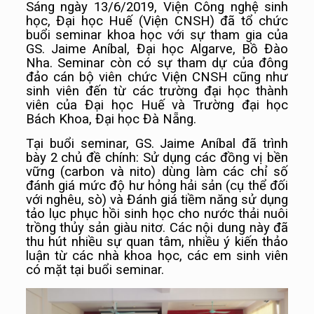
Sáng ngày 13/6/2019, Viện Công nghệ sinh
học, Đại học Huế (Viện CNSH) đã tổ chức
buổi seminar khoa học với sự tham gia của
GS. Jaime Aníbal, Đại học Algarve, Bồ Đào
Nha. Seminar còn có sự tham dự của đông
đảo cán bộ viên chức Viện CNSH cũng như
sinh viên đến từ các trường đại học thành
viên của Đại học Huế và Trường đại học
Bách Khoa, Đại học Đà Nẵng.
Tại buổi seminar, GS. Jaime Aníbal đã trình
bày 2 chủ đề chính: Sử dụng các đồng vị bền
vững (carbon và nito) dùng làm các chỉ số
đánh giá mức độ hư hỏng hải sản (cụ thể đối
với nghêu, sò) và Đánh giá tiềm năng sử dụng
tảo lục phục hồi sinh học cho nước thải nuôi
trồng thủy sản giàu nitơ. Các nội dung này đã
thu hút nhiều sự quan tâm, nhiều ý kiến thảo
luận từ các nhà khoa học, các em sinh viên
có mặt tại buổi seminar.